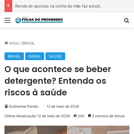
Renda de apostas na conta da mãe faz estudante perder bolsa do Prouni
Menu
P
Início
/
BRASIL
BRASIL
GERAL
SAÚDE
O que acontece se beber
detergente? Entenda os
riscos à saúde
Guilherme Paixão
12 de maio de 2026
Última Atualização 12 de maio de 2026
240
3 minutos de leitura