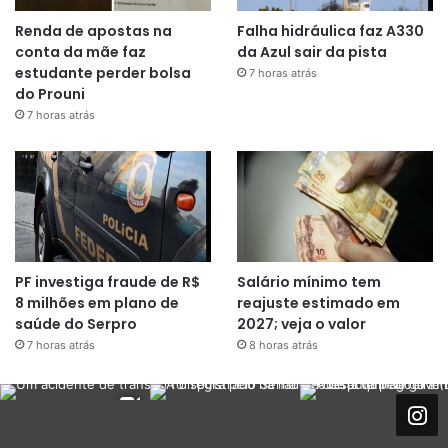
Renda de apostas na
Falha hidráulica faz A330
conta da mãe faz
da Azul sair da pista
estudante perder bolsa
7 horas atrás
do Prouni
7 horas atrás
PF investiga fraude de R$
Salário mínimo tem
8 milhões em plano de
reajuste estimado em
saúde do Serpro
2027; veja o valor
7 horas atrás
8 horas atrás