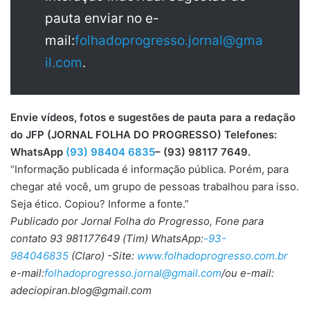
pauta enviar no e-
mail:
folhadoprogresso.jornal@gma
il.com
.
Envie vídeos, fotos e sugestões de pauta para a redação
do JFP (JORNAL FOLHA DO PROGRESSO) Telefones:
WhatsApp
(93) 98404 6835
– (93) 98117 7649.
“Informação publicada é informação pública. Porém, para
chegar até você, um grupo de pessoas trabalhou para isso.
Seja ético. Copiou? Informe a fonte.”
Publicado por Jornal Folha do Progresso, Fone para
contato 93 981177649 (Tim) WhatsApp:
-93-
984046835
(Claro) -Site:
www.folhadoprogresso.com.br
e-mail:
folhadoprogresso.jornal@gmail.com
/ou e-mail:
adeciopiran.blog@gmail.com