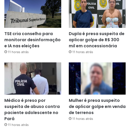
TSE cria conselho para
Dupla é presa suspeita de
monitorar desinformação
aplicar golpe de R$ 300
e IA nas eleições
mil em concessionária
11 horas atrás
11 horas atrás
Médico é preso por
Mulher é presa suspeito
suspeita de abuso contra
de aplicar golpe em venda
paciente adolescente no
de terrenos
Pará
11 horas atrás
11 horas atrás