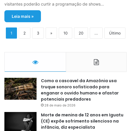
visitantes poderão curtir a programação de shows…
Leia mais »
1
2
3
»
10
20
...
Último
Como a cascavel da Amazônia usa
truque sonoro sofisticado para
enganar o ouvido humano e afastar
potenciais predadores
28 de maio de 2026
Morte de menina de 12 anos em Iguatu
(CE) expõe sofrimento silencioso na
infância, diz especialista