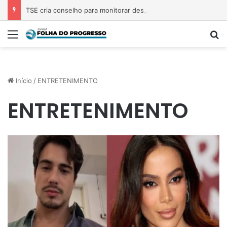
TSE cria conselho para monitorar desinformação e IA nas eleições
Menu
P
Início
/
ENTRETENIMENTO
ENTRETENIMENTO