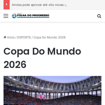
Anvisa pode aprovar até oito novas canetas emagrecedoras até o fim de 2026; saiba quais
Menu
P
Início
/
ESPORTE
/
Copa Do Mundo 2026
Copa Do Mundo
2026