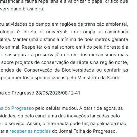
tificar a fauna reptiliana e a valorizar o papel crítico que
ersidade brasileira.
ou atividades de campo em regiões de transição ambiental,
logia é direta e universal: interrompa a caminhada
alma. Manter uma distância mínima de dois metros garante
 animal. Respeitar o sinal sonoro emitido pela floresta é a
na e assegurar a preservação de um dos mecanismos mais
s sobre projetos de conservação de répteis na região norte,
Mendes de Conservação da Biodiversidade ou conferir as
 peçonhentos disponibilizadas pelo Ministério da Saúde.
lha do Progresso 28/05/2026/08:12:41
lha do Progresso
pelo celular mudou. A partir de agora, as
idades, ou pelo canal uma das inovações lançadas pelo
 o serviço. Assim, o internauta pode ter, na palma da mão,
sar a
receber as notícias
do Jornal Folha do Progresso,