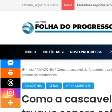
sábado, agosto 8 2026
News
Moradora registra oco
INÍCIO
NOTÍCIAS
NOVO PROGRESSO
P
Início
/
AMAZÔNIA
/
Como a cascavel da Amazônia usa t
potenciais predadores
AMAZÔNIA
GERAL
MEIO AMBIENTE
Como a cascavel