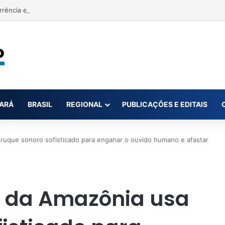
rrência e acusa primeira-dama de Nova Ipixuna de comentários vexató
ARÁ
BRASIL
REGIONAL
PUBLICAÇÕES E EDITAIS
ruque sonoro sofisticado para enganar o ouvido humano e afastar
 da Amazônia usa