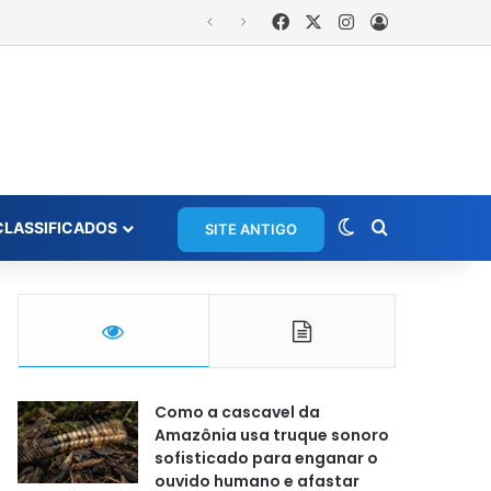
Facebook
X
Instagram
Entrar
rios em grupo de WhatsApp
Switch skin
Procurar po
CLASSIFICADOS
SITE ANTIGO
Como a cascavel da
Amazônia usa truque sonoro
sofisticado para enganar o
ouvido humano e afastar