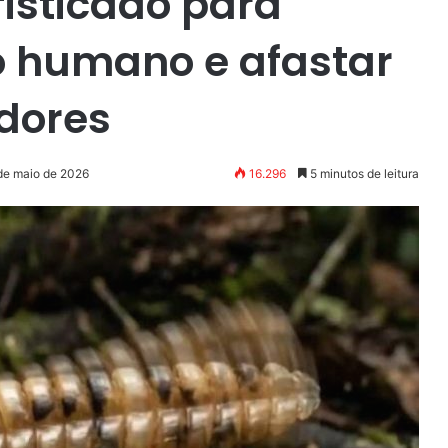
fisticado para
o humano e afastar
dores
 de maio de 2026
16.296
5 minutos de leitura