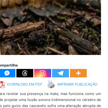
ompartilhe
DOWNLOAD EM PDF
IMPRIMIR PUBLICAÇÃO
ara revelar sua presença na mata, mas funciona como um
de projetar uma ilusão sonora tridimensional no cérebro de
o pelo guizo das cascavéis sofre uma alteração abrupta de