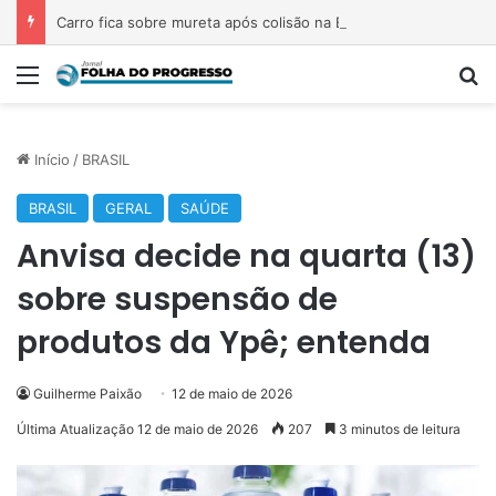
Carro fica sobre mureta após colisão na BR-230, em Marabá
Menu
P
Início
/
BRASIL
BRASIL
GERAL
SAÚDE
Anvisa decide na quarta (13)
sobre suspensão de
produtos da Ypê; entenda
Guilherme Paixão
12 de maio de 2026
Última Atualização 12 de maio de 2026
207
3 minutos de leitura