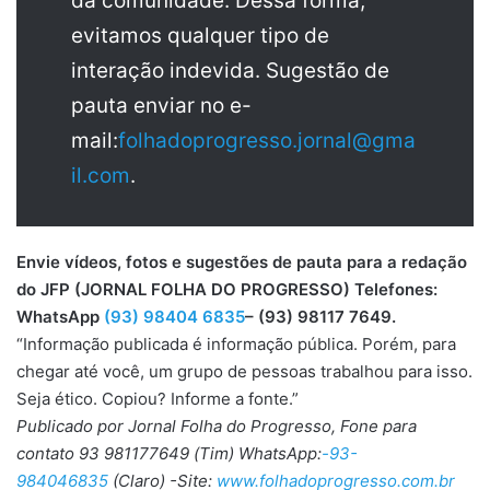
da comunidade. Dessa forma,
evitamos qualquer tipo de
interação indevida. Sugestão de
pauta enviar no e-
mail:
folhadoprogresso.jornal@gma
il.com
.
Envie vídeos, fotos e sugestões de pauta para a redação
do JFP (JORNAL FOLHA DO PROGRESSO) Telefones:
WhatsApp
(93) 98404 6835
– (93) 98117 7649.
“Informação publicada é informação pública. Porém, para
chegar até você, um grupo de pessoas trabalhou para isso.
Seja ético. Copiou? Informe a fonte.”
Publicado por Jornal Folha do Progresso, Fone para
contato 93 981177649 (Tim) WhatsApp:
-93-
984046835
(Claro) -Site:
www.folhadoprogresso.com.br