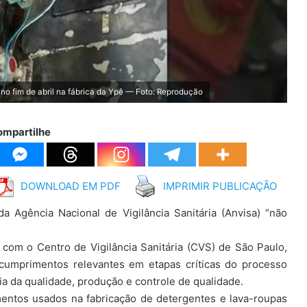
 no fim de abril na fábrica da Ypê — Foto: Reprodução
ompartilhe
DOWNLOAD EM PDF
IMPRIMIR PUBLICAÇÃO
 Agência Nacional de Vigilância Sanitária (Anvisa) “não
 com o Centro de Vigilância Sanitária (CVS) de São Paulo,
scumprimentos relevantes em etapas críticas do processo
tia da qualidade, produção e controle de qualidade.
mentos usados na fabricação de detergentes e lava-roupas