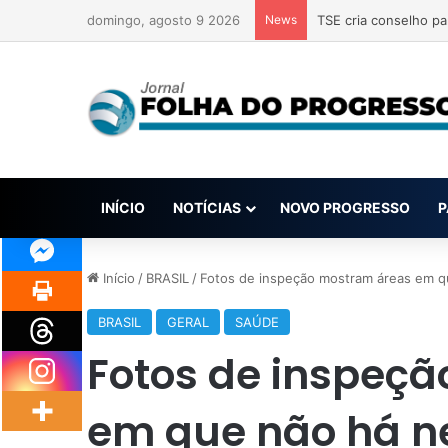
domingo, agosto 9 2026
News
TSE cria conselho pa
INÍCIO
NOTÍCIAS
NOVO PROGRESSO
P
Início
/
BRASIL
/
Fotos de inspeção mostram áreas em q
BRASIL
GERAL
SAÚDE
Fotos de inspeç
em que não há 