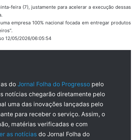
nta-feira (7), justamente para acelerar a execução dessas
a.
 uma empresa 100% nacional focada em entregar produtos
iros”.
sso 12/05/2026/06:05:54
cias do
Jornal Folha do Progresso
pelo
as notícias chegarão diretamente pelo
al uma das inovações lançadas pelo
ante para receber o serviço. Assim, o
mão, matérias verificadas e com
er as notícias
do Jornal Folha do