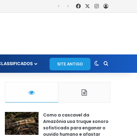
Facebook
X
Instagram
Entrar
Switch skin
Procurar po
CLASSIFICADOS
SITE ANTIGO
Como a cascavel da
Amazônia usa truque sonoro
sofisticado para enganar o
ouvido humano e afastar