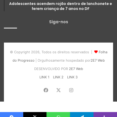
Adolescentes acendem rojão dentro de lanchonete e
ferem criança de 7 anos no DF
Siga-nos
© Copyright 2026, Todos os direitos reservados |
Folha
do Progresso
| Orgulhosamente hospedado por
2E7 Web
DESENVOLVIDO POR
2E7 Web
LINK 1
LINK 2
LINK 3
Facebook
X
Instagram