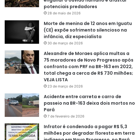
enganar o ouvido humano e afastar
potenciais predadores
28 de maio de 2026
Morte de menina de 12 anos em Iguatu
(CE) expõe sofrimento silencioso na
infância, diz especialista
30 de março de 2026
Alexandre de Moraes aplica multas a
75 moradores de Novo Progresso após
confronto com PRF na BR-163 em 2022,
total chega a cerca de R$ 730 milhões;
VEJA LISTA
23 de março de 2026
Acidente entre carreta e carro de
passeio na BR-163 deixa dois mortos no
Pará
7 de fevereiro de 2026
Infrator é condenado a pagar R$ 5,3
milhões por degradar floresta em terra
indígena em Novo Progresso, no Pará