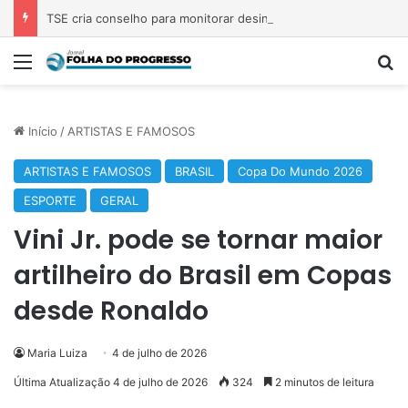
TSE cria conselho para monitorar desinformação e IA nas eleições
Menu
P
Início
/
ARTISTAS E FAMOSOS
ARTISTAS E FAMOSOS
BRASIL
Copa Do Mundo 2026
ESPORTE
GERAL
Vini Jr. pode se tornar maior
artilheiro do Brasil em Copas
desde Ronaldo
Maria Luiza
4 de julho de 2026
Última Atualização 4 de julho de 2026
324
2 minutos de leitura