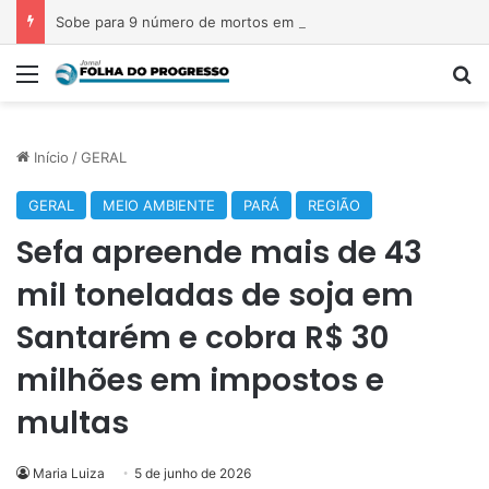
Sobe para 9 número de mortos em tiroteio em escola na Tailândia
Menu
P
Início
/
GERAL
GERAL
MEIO AMBIENTE
PARÁ
REGIÃO
Sefa apreende mais de 43
mil toneladas de soja em
Santarém e cobra R$ 30
milhões em impostos e
multas
Maria Luiza
5 de junho de 2026