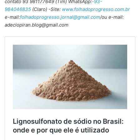
contato 93 981177649 (Tim) WhatsApp:
-93-
984046835
(Claro) -Site:
www.folhadoprogresso.com.br
e-mail:
folhadoprogresso.jornal@gmail.com
/ou e-mail:
adeciopiran.blog@gmail.com