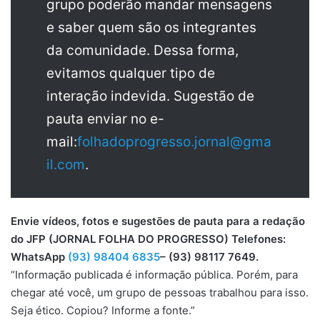
grupo poderão mandar mensagens
e saber quem são os integrantes
da comunidade. Dessa forma,
evitamos qualquer tipo de
interação indevida. Sugestão de
pauta enviar no e-
mail:
folhadoprogresso.jornal@gma
il.com
.
Envie vídeos, fotos e sugestões de pauta para a redação
do JFP (JORNAL FOLHA DO PROGRESSO) Telefones:
WhatsApp
(93) 98404 6835
– (93) 98117 7649.
“Informação publicada é informação pública. Porém, para
chegar até você, um grupo de pessoas trabalhou para isso.
Seja ético. Copiou? Informe a fonte.”