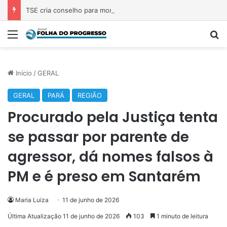
TSE cria conselho para monitorar desinformação e IA nas eleições
Menu
P
Início
/
GERAL
GERAL
PARÁ
REGIÃO
Procurado pela Justiça tenta
se passar por parente de
agressor, dá nomes falsos à
PM e é preso em Santarém
Maria Luiza
11 de junho de 2026
Última Atualização 11 de junho de 2026
103
1 minuto de leitura