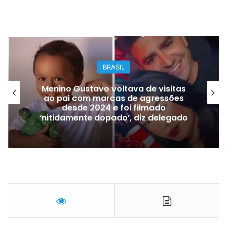
GERAL
Ataque a tiros em escola na
Tailândia deixa 7 mortos; atirador
também matou os avós