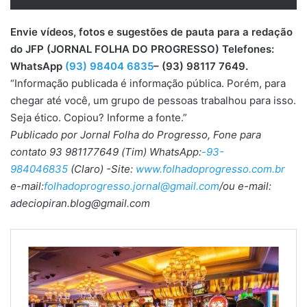
Envie vídeos, fotos e sugestões de pauta para a redação
do JFP (JORNAL FOLHA DO PROGRESSO) Telefones:
WhatsApp
(93) 98404 6835
– (93) 98117 7649.
“Informação publicada é informação pública. Porém, para
chegar até você, um grupo de pessoas trabalhou para isso.
Seja ético. Copiou? Informe a fonte.”
Publicado por Jornal Folha do Progresso, Fone para
contato 93 981177649 (Tim) WhatsApp:
-93-
984046835
(Claro) -Site:
www.folhadoprogresso.com.br
e-mail:
folhadoprogresso.jornal@gmail.com
/ou e-mail:
adeciopiran.blog@gmail.com