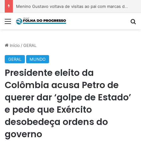
Menino Gustavo voltava de visitas ao pai com marcas de agressões desde 2024 e foi filmado ‘nitidamente dopado’, diz delegado
Menu
P
Início
/
GERAL
GERAL
MUNDO
Presidente eleito da
Colômbia acusa Petro de
querer dar ‘golpe de Estado’
e pede que Exército
desobedeça ordens do
governo