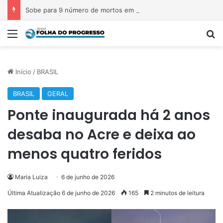
Sobe para 9 número de mortos em tiroteio em escola na Tailândia
Menu
P
Início
/
BRASIL
BRASIL
GERAL
Ponte inaugurada há 2 anos
desaba no Acre e deixa ao
menos quatro feridos
Maria Luiza
6 de junho de 2026
Última Atualização 6 de junho de 2026
165
2 minutos de leitura