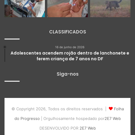
CLASSIFICADOS
16 de junho de 2026
Adolescentes acendem rojão dentro de lanchonete e
ferem criança de 7 anos no DF
Siga-nos
© Copyright 2026, Todos os direitos reservados |
Folha
do Progresso
| Orgulhosamente hospedado por
2E7 Web
DESENVOLVIDO POR
2E7 Web