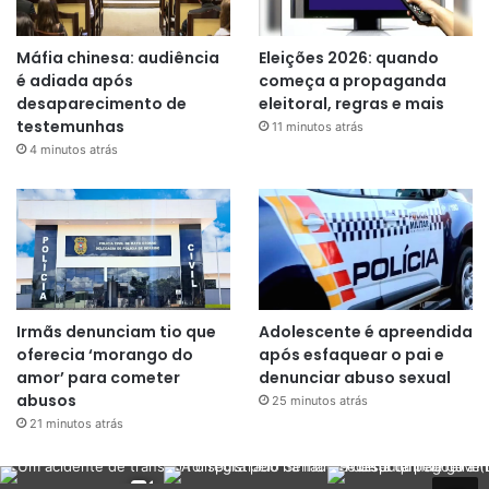
Máfia chinesa: audiência
Eleições 2026: quando
é adiada após
começa a propaganda
desaparecimento de
eleitoral, regras e mais
testemunhas
11 minutos atrás
4 minutos atrás
Irmãs denunciam tio que
Adolescente é apreendida
oferecia ‘morango do
após esfaquear o pai e
amor’ para cometer
denunciar abuso sexual
abusos
25 minutos atrás
21 minutos atrás