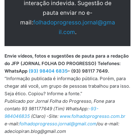
interação indevida. Sugestão de
pauta enviar no e-
mail:
folhadoprogresso.jornal@gma
il.com
.
Envie vídeos, fotos e sugestões de pauta para a redação
do JFP (JORNAL FOLHA DO PROGRESSO) Telefones:
WhatsApp
(93) 98404 6835
– (93) 98117 7649.
“Informação publicada é informação pública. Porém, para
chegar até você, um grupo de pessoas trabalhou para isso.
Seja ético. Copiou? Informe a fonte.”
Publicado por Jornal Folha do Progresso, Fone para
contato 93 981177649 (Tim) WhatsApp:
-93-
984046835
(Claro) -Site:
www.folhadoprogresso.com.br
e-mail:
folhadoprogresso.jornal@gmail.com
/ou e-mail:
adeciopiran.blog@gmail.com