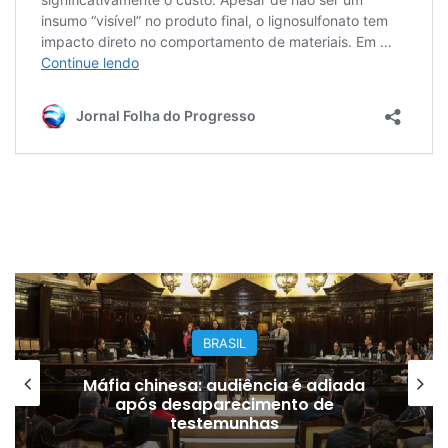
BRASIL
Máfia chinesa: audiência é adiada
após desaparecimento de
pr
testemunhas