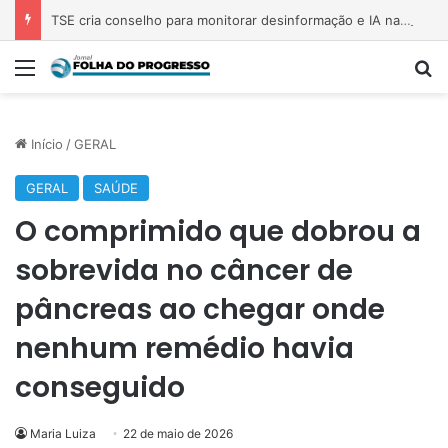
TSE cria conselho para monitorar desinformação e IA nas eleições
Menu
Pr
Início
/
GERAL
GERAL
SAÚDE
O comprimido que dobrou a
sobrevida no câncer de
pâncreas ao chegar onde
nenhum remédio havia
conseguido
Maria Luiza
22 de maio de 2026