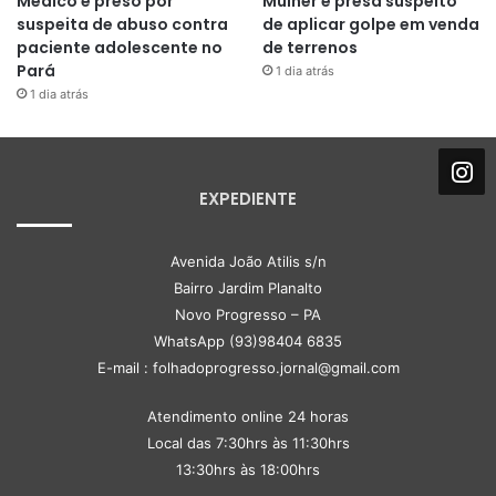
Médico é preso por
Mulher é presa suspeito
suspeita de abuso contra
de aplicar golpe em venda
paciente adolescente no
de terrenos
Pará
1 dia atrás
1 dia atrás
EXPEDIENTE
Avenida João Atilis s/n
Bairro Jardim Planalto
Novo Progresso – PA
WhatsApp (93)98404 6835
E-mail : folhadoprogresso.jornal@gmail.com
Atendimento online 24 horas
Local das 7:30hrs às 11:30hrs
13:30hrs às 18:00hrs