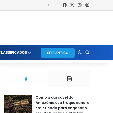
Facebook
X
Instagram
Entrar
Moradora registra ocorrência e acusa primeira-dama de Nova Ipixuna de comentários vexatórios em grupo de WhatsApp
Switch skin
Procurar po
CLASSIFICADOS
SITE ANTIGO
Como a cascavel da
Amazônia usa truque sonoro
sofisticado para enganar o