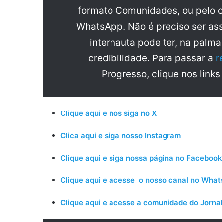
formato Comunidades, ou pelo c
WhatsApp. Não é preciso ser ass
internauta pode ter, na palm
credibilidade. Para passar a
r
Progresso, clique nos links
Clique aqui e nos siga no X
Clica aqui e siga nosso Instagram
Clique aqui e siga nossa página no Facebook
Clique aqui e acesse o nosso canal no Wha
Clique aqui e acesse a comunidade do Jornal