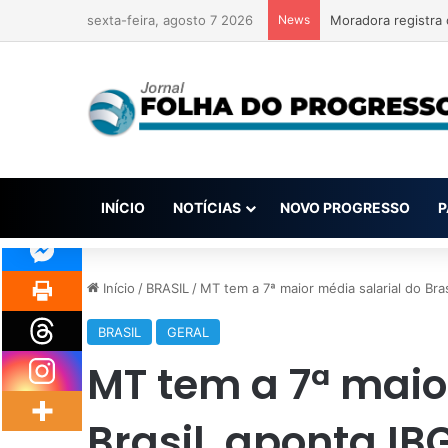
sexta-feira, agosto 7 2026
News
INÍCIO
NOTÍCIAS
NOVO PROGRESSO
P
Início
/
BRASIL
/
MT tem a 7ª maior média salarial do Bra
BRASIL
GERAL
MT tem a 7ª maio
Brasil, aponta IB