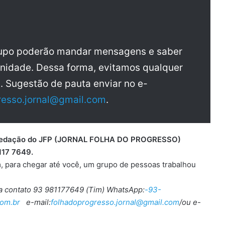
rupo poderão mandar mensagens e saber
nidade. Dessa forma, evitamos qualquer
a. Sugestão de pauta enviar no e-
resso.jornal@gmail.com
.
 a redação do JFP (JORNAL FOLHA DO PROGRESSO)
117 7649.
, para chegar até você, um grupo de pessoas trabalhou
ra contato 93 981177649 (Tim) WhatsApp:
-93-
om.br
e-mail:
folhadoprogresso.jornal@gmail.com
/ou e-