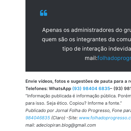
Apenas os administradores do g
quem são os integrantes da comu
tipo de interação indevid
mail:
folhadoprog
Envie vídeos, fotos e sugestões de pauta para
Telefones: WhatsApp
(93) 98404 6835
– (93) 98
“Informação publicada é informação pública. Porém
para isso. Seja ético. Copiou? Informe a fonte.”
Publicado por Jornal Folha do Progresso, Fone pa
984046835
(Claro) -Site:
www.folhadoprogresso.c
mail: adeciopiran.blog@gmail.com