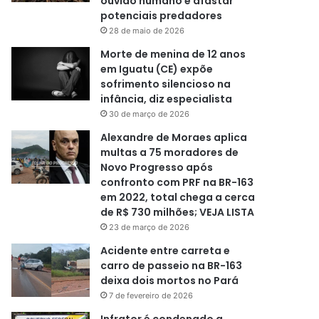
ouvido humano e afastar
potenciais predadores
28 de maio de 2026
Morte de menina de 12 anos
em Iguatu (CE) expõe
sofrimento silencioso na
infância, diz especialista
30 de março de 2026
Alexandre de Moraes aplica
multas a 75 moradores de
Novo Progresso após
confronto com PRF na BR-163
em 2022, total chega a cerca
de R$ 730 milhões; VEJA LISTA
23 de março de 2026
Acidente entre carreta e
carro de passeio na BR-163
deixa dois mortos no Pará
7 de fevereiro de 2026
Infrator é condenado a