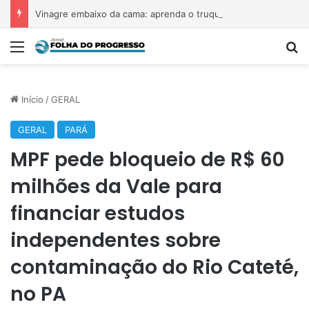
Vinagre embaixo da cama: aprenda o truque de limpeza
Menu
P
Início
/
GERAL
GERAL
PARÁ
MPF pede bloqueio de R$ 60
milhões da Vale para
financiar estudos
independentes sobre
contaminação do Rio Cateté,
no PA