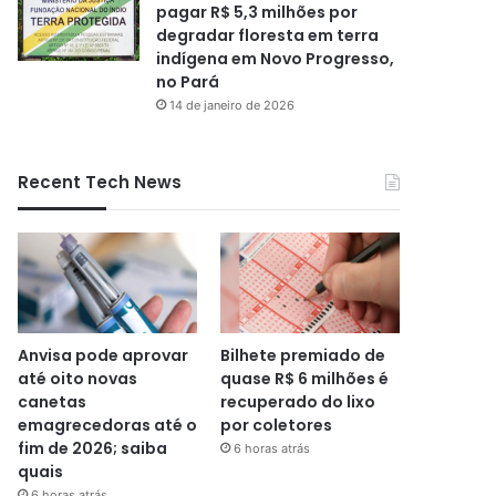
pagar R$ 5,3 milhões por
degradar floresta em terra
indígena em Novo Progresso,
no Pará
14 de janeiro de 2026
Recent Tech News
Anvisa pode aprovar
Bilhete premiado de
até oito novas
quase R$ 6 milhões é
canetas
recuperado do lixo
emagrecedoras até o
por coletores
fim de 2026; saiba
6 horas atrás
quais
6 horas atrás