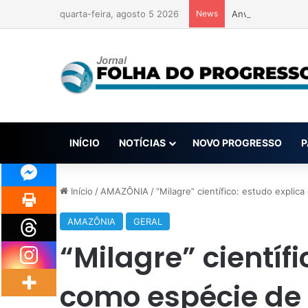
quarta-feira, agosto 5 2026
News
Anvisa pode aprov
INÍCIO
NOTÍCIAS
NOVO PROGRESSO
P
Início
/
AMAZÔNIA
/
“Milagre” científico: estudo expli
AMAZÔNIA
GERAL
“Milagre” científ
como espécie de 