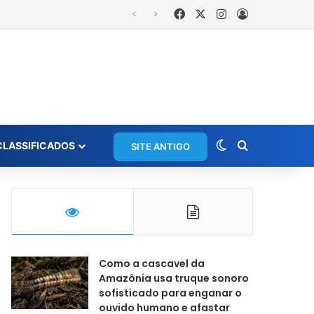
Facebook
X
Instagram
Entrar
is
Switch skin
Procurar po
CLASSIFICADOS
SITE ANTIGO
Como a cascavel da
Amazônia usa truque sonoro
sofisticado para enganar o
ouvido humano e afastar