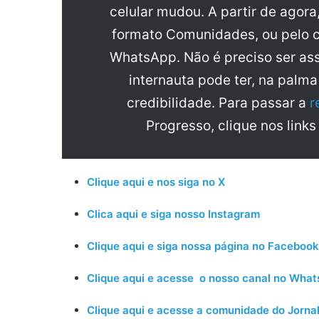
celular mudou. A partir de agora
formato Comunidades, ou pelo c
WhatsApp. Não é preciso ser ass
internauta pode ter, na palm
credibilidade. Para passar a
r
Progresso, clique nos links
Clique aqui e nos siga no X
Clica aqui e siga nosso Instagram
Clique aqui e siga nossa página no Facebook
Clique aqui e acesse o nosso canal no Wha
Clique aqui e acesse a comunidade do Jornal