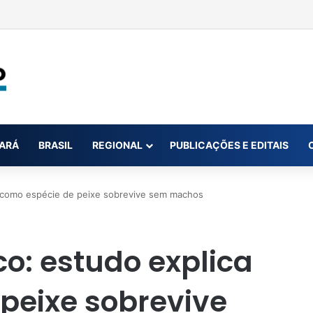
ar até oito novas canetas emagrecedoras até o fim de 2026; saiba qua
ARÁ
BRASIL
REGIONAL
PUBLICAÇÕES E EDITAIS
ca como espécie de peixe sobrevive sem machos
ico: estudo explica
peixe sobrevive