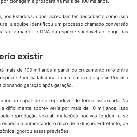
z por clonagem e prospera há mais de 100 mil anos.
, nos Estados Unidos, acreditam ter descoberto como isso
ture, a equipe identificou um processo chamado conversão
ciais e a manter o DNA da espécie saudável ao longo das
ia existir
há mais de 100 mil anos a partir do cruzamento raro entre
spécie Poecilia latipinna e uma fêmea da espécie Poecilia
 clonando geração após geração.
onhecido capaz de se reproduzir de forma assexuada. Na
 dificilmente sobreviveria por mais de 10 mil anos. Isso
pela reprodução sexual, mutações nocivas tendem a se
 espécie e aumentando o risco de extinção. Entretanto, de
zônica ignorou essas previsões.