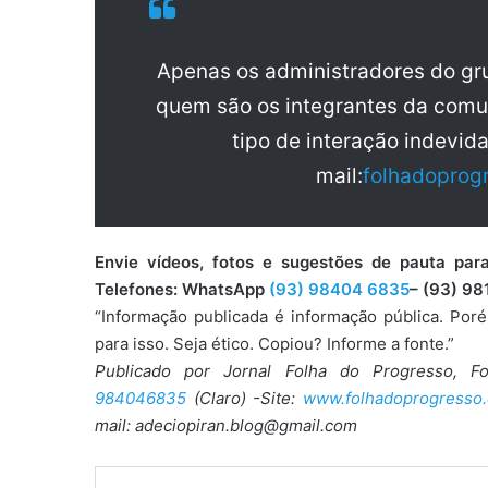
Apenas os administradores do g
quem são os integrantes da comu
tipo de interação indevid
mail:
folhadoprog
Envie vídeos, fotos e sugestões de pauta 
Telefones: WhatsApp
(93) 98404 6835
– (93) 98
“Informação publicada é informação pública. Por
para isso. Seja ético. Copiou? Informe a fonte.”
Publicado por Jornal Folha do Progresso, F
984046835
(Claro) -Site:
www.folhadoprogresso.
mail: adeciopiran.blog@gmail.com