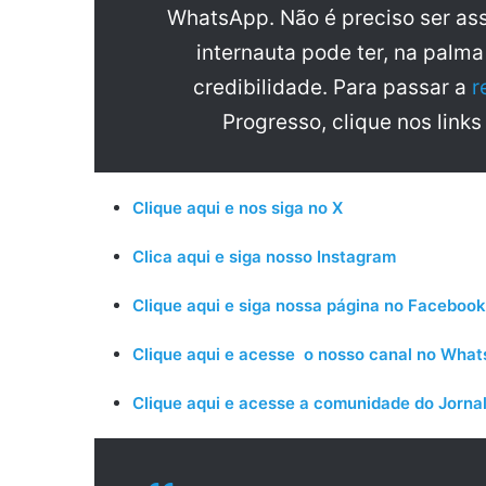
WhatsApp. Não é preciso ser ass
internauta pode ter, na palm
credibilidade. Para passar a
r
Progresso, clique nos links
Clique aqui e nos siga no X
Clica aqui e siga nosso Instagram
Clique aqui e siga nossa página no Facebook
Clique aqui e acesse o nosso canal no Wha
Clique aqui e acesse a comunidade do Jornal