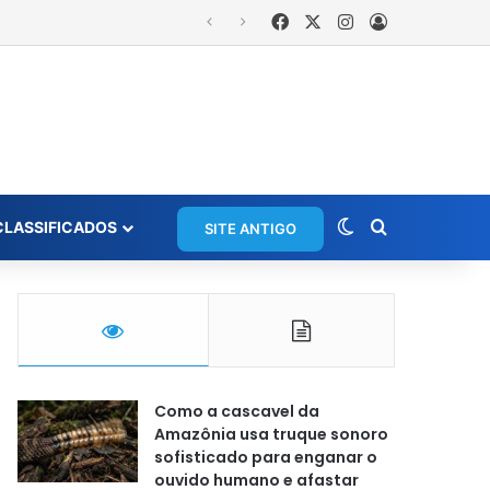
Facebook
X
Instagram
Entrar
Switch skin
Procurar po
CLASSIFICADOS
SITE ANTIGO
Como a cascavel da
Amazônia usa truque sonoro
sofisticado para enganar o
ouvido humano e afastar