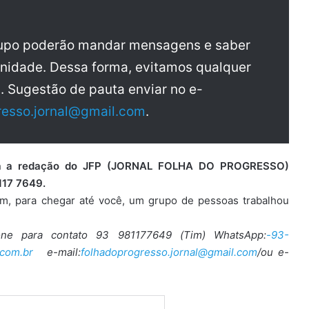
rupo poderão mandar mensagens e saber
nidade. Dessa forma, evitamos qualquer
a. Sugestão de pauta enviar no e-
resso.jornal@gmail.com
.
para a redação do JFP (JORNAL FOLHA DO PROGRESSO)
117 7649.
ém, para chegar até você, um grupo de pessoas trabalhou
one para contato 93 981177649 (Tim) WhatsApp:
-93-
com.br
e-mail:
folhadoprogresso.jornal@gmail.com
/ou e-