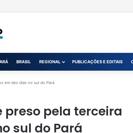
na conta da mãe faz estudante perder bolsa do Prouni
ARÁ
BRASIL
REGIONAL
PUBLICAÇÕES E EDITAIS
ez em dez dias no sul do Pará
 preso pela terceira
no sul do Pará