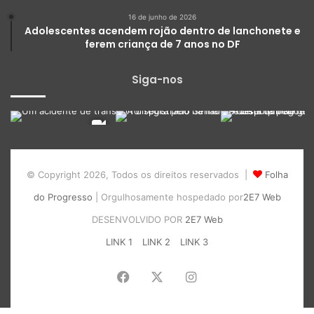
16 de junho de 2026
Adolescentes acendem rojão dentro de lanchonete e
ferem criança de 7 anos no DF
Siga-nos
© Copyright 2026, Todos os direitos reservados |
Folha
do Progresso
| Orgulhosamente hospedado por
2E7 Web
DESENVOLVIDO POR
2E7 Web
LINK 1
LINK 2
LINK 3
Facebook
X
Instagram