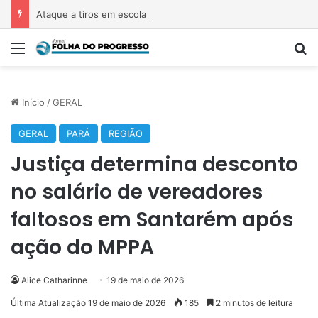
Ataque a tiros em escola na Tailândia deixa 7 mortos; atirador também matou os avós
Menu
P
Início
/
GERAL
GERAL
PARÁ
REGIÃO
Justiça determina desconto
no salário de vereadores
faltosos em Santarém após
ação do MPPA
Alice Catharinne
19 de maio de 2026
Última Atualização 19 de maio de 2026
185
2 minutos de leitura