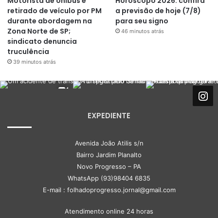
Motorista de ônibus é
Horóscopo 2026: confira
retirado de veículo por PM
a previsão de hoje (7/8)
durante abordagem na
para seu signo
Zona Norte de SP;
46 minutos atrás
sindicato denuncia
truculência
39 minutos atrás
EXPEDIENTE
Avenida João Atilis s/n
Bairro Jardim Planalto
Novo Progresso – PA
WhatsApp (93)98404 6835
E-mail : folhadoprogresso.jornal@gmail.com
Atendimento online 24 horas