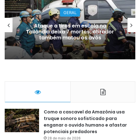
GERAL
Ataque a tiros em escola na
Tailândia deixa 7 mortos; atirador
também matou os avós
Como a cascavel da Amazônia usa
truque sonoro sofisticado para
enganar o ouvido humano e afastar
potenciais predadores
28 de maio de 2026