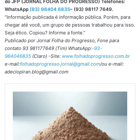
do JFP (JORNAL FOLHA DO PROGRESSO) Telefones:
WhatsApp
(93) 98404 6835
– (93) 98117 7649.
“Informação publicada é informação pública. Porém, para
chegar até você, um grupo de pessoas trabalhou para isso.
Seja ético. Copiou? Informe a fonte.”
Publicado por Jornal Folha do Progresso, Fone para
contato 93 981177649 (Tim) WhatsApp:
-93-
984046835
(Claro) -Site:
www.folhadoprogresso.com.br
e-mail:
folhadoprogresso.jornal@gmail.com
/ou e-mail:
adeciopiran.blog@gmail.com