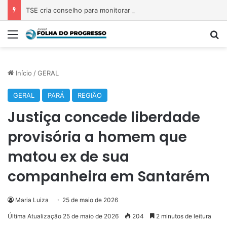
TSE cria conselho para monitorar desinformação e IA nas eleições
Menu
P
Início
/
GERAL
GERAL
PARÁ
REGIÃO
Justiça concede liberdade
provisória a homem que
matou ex de sua
companheira em Santarém
Maria Luiza
25 de maio de 2026
Última Atualização 25 de maio de 2026
204
2 minutos de leitura