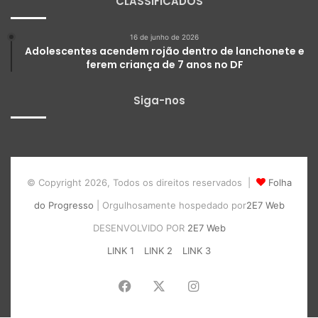
CLASSIFICADOS
16 de junho de 2026
Adolescentes acendem rojão dentro de lanchonete e
ferem criança de 7 anos no DF
Siga-nos
© Copyright 2026, Todos os direitos reservados |
Folha
do Progresso
| Orgulhosamente hospedado por
2E7 Web
DESENVOLVIDO POR
2E7 Web
LINK 1
LINK 2
LINK 3
Facebook
X
Instagram