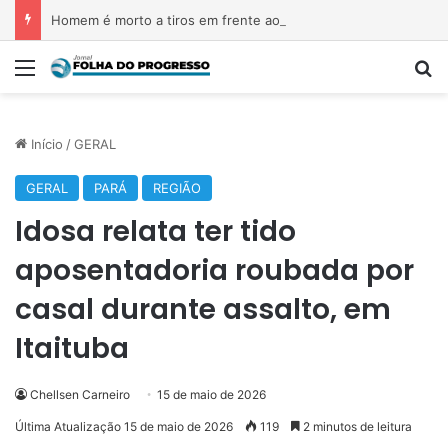
Homem é morto a tiros em frente ao Polo Joalheiro, em Belém
Menu
P
Início
/
GERAL
GERAL
PARÁ
REGIÃO
Idosa relata ter tido
aposentadoria roubada por
casal durante assalto, em
Itaituba
Chellsen Carneiro
15 de maio de 2026
Última Atualização 15 de maio de 2026
119
2 minutos de leitura