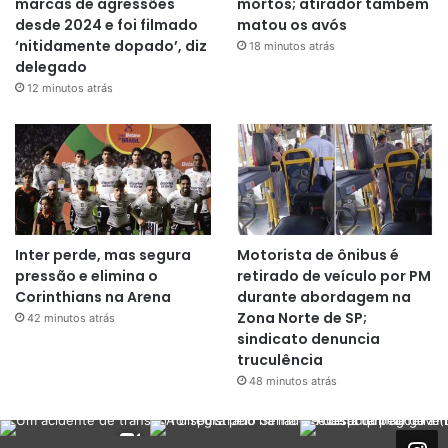
marcas de agressões
mortos; atirador também
desde 2024 e foi filmado
matou os avós
‘nitidamente dopado’, diz
18 minutos atrás
delegado
12 minutos atrás
Inter perde, mas segura
Motorista de ônibus é
pressão e elimina o
retirado de veículo por PM
Corinthians na Arena
durante abordagem na
Zona Norte de SP;
42 minutos atrás
sindicato denuncia
truculência
48 minutos atrás