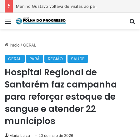
Menino Gustavo voltava de visitas ao pai com marcas de agressões desde 2024 e foi filmado ‘nitidamente dopado’, diz delegado
Menu
P
Início
/
GERAL
GERAL
PARÁ
REGIÃO
SAÚDE
Hospital Regional de
Santarém faz campanha
para reforçar estoque de
sangue e atender 22
municípios
Maria Luiza
20 de maio de 2026