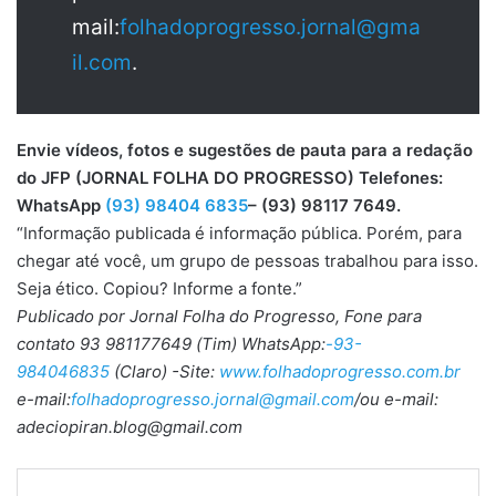
mail:
folhadoprogresso.jornal@gma
il.com
.
Envie vídeos, fotos e sugestões de pauta para a redação
do JFP (JORNAL FOLHA DO PROGRESSO) Telefones:
WhatsApp
(93) 98404 6835
– (93) 98117 7649.
“Informação publicada é informação pública. Porém, para
chegar até você, um grupo de pessoas trabalhou para isso.
Seja ético. Copiou? Informe a fonte.”
Publicado por Jornal Folha do Progresso, Fone para
contato 93 981177649 (Tim) WhatsApp:
-93-
984046835
(Claro) -Site:
www.folhadoprogresso.com.br
e-mail:
folhadoprogresso.jornal@gmail.com
/ou e-mail:
adeciopiran.blog@gmail.com