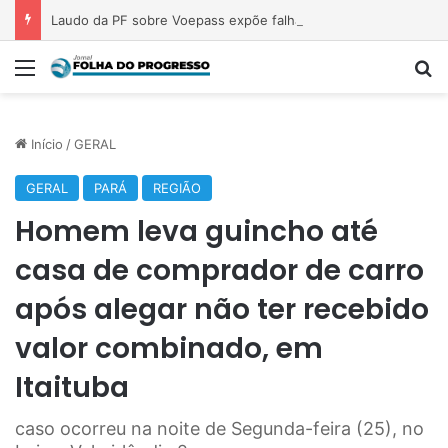
Laudo da PF sobre Voepass expõe falhas anteriores recorrentes
Menu
P
Início
/
GERAL
GERAL
PARÁ
REGIÃO
Homem leva guincho até
casa de comprador de carro
após alegar não ter recebido
valor combinado, em
Itaituba
caso ocorreu na noite de Segunda-feira (25), no