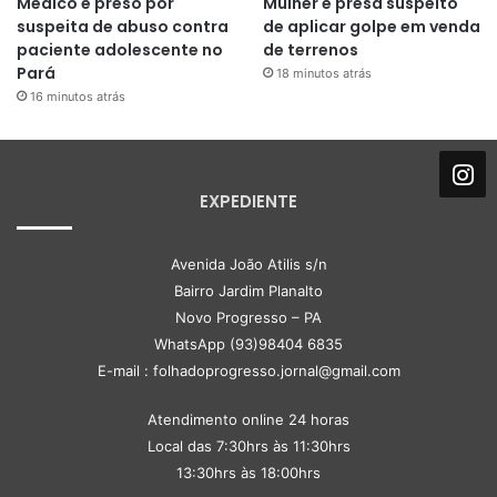
Médico é preso por
Mulher é presa suspeito
suspeita de abuso contra
de aplicar golpe em venda
paciente adolescente no
de terrenos
Pará
18 minutos atrás
16 minutos atrás
EXPEDIENTE
Avenida João Atilis s/n
Bairro Jardim Planalto
Novo Progresso – PA
WhatsApp (93)98404 6835
E-mail : folhadoprogresso.jornal@gmail.com
Atendimento online 24 horas
Local das 7:30hrs às 11:30hrs
13:30hrs às 18:00hrs