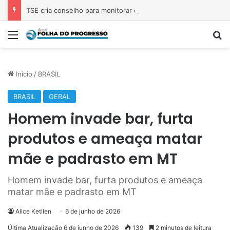
TSE cria conselho para monitorar desinformação e IA nas eleições
Menu
P
Início
/
BRASIL
BRASIL
GERAL
Homem invade bar, furta
produtos e ameaça matar
mãe e padrasto em MT
Homem invade bar, furta produtos e ameaça
matar mãe e padrasto em MT
Alice Ketllen
6 de junho de 2026
Última Atualização 6 de junho de 2026
139
2 minutos de leitura