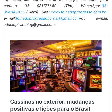
contato 93 981177649 (Tim) WhatsApp:
-93-
984046835
(Claro) -Site:
www.folhadoprogresso.com.br
e-mail:
folhadoprogresso.jornal@gmail.com
/ou e-mail:
adeciopiran.blog@gmail.com