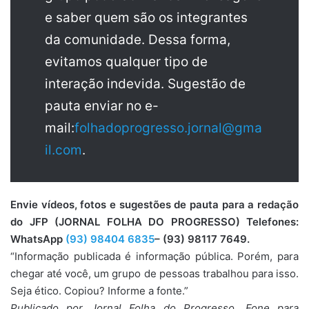
e saber quem são os integrantes
da comunidade. Dessa forma,
evitamos qualquer tipo de
interação indevida. Sugestão de
pauta enviar no e-
mail:
folhadoprogresso.jornal@gma
il.com
.
Envie vídeos, fotos e sugestões de pauta para a redação
do JFP (JORNAL FOLHA DO PROGRESSO) Telefones:
WhatsApp
(93) 98404 6835
– (93) 98117 7649.
“Informação publicada é informação pública. Porém, para
chegar até você, um grupo de pessoas trabalhou para isso.
Seja ético. Copiou? Informe a fonte.”
Publicado por Jornal Folha do Progresso, Fone para