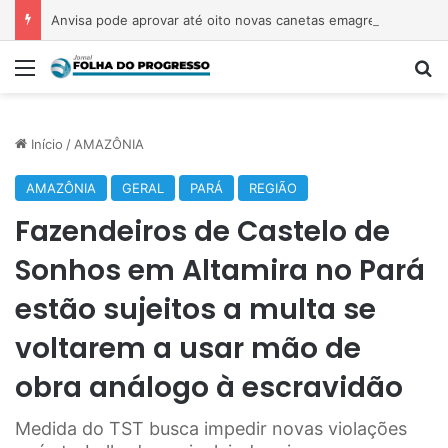
Anvisa pode aprovar até oito novas canetas emagrecedoras até o fim de 2026; saiba quais
Menu
P
Início
/
AMAZÔNIA
AMAZÔNIA
GERAL
PARÁ
REGIÃO
Fazendeiros de Castelo de
Sonhos em Altamira no Pará
estão sujeitos a multa se
voltarem a usar mão de
obra análogo à escravidão
Medida do TST busca impedir novas violações