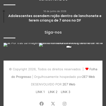
16 de junho de 2026
Adolescentes acendem rojão dentro de lanchonete e
ferem criança de 7 anos no DF
Siga-nos
© Copyright 2026, Todos os direitos reservados |
Folha
do Progresso
| Orgulhosamente hospedado por
2E7 Web
DESENVOLVIDO POR
2E7 Web
LINK 1
LINK 2
LINK 3
Facebook
X
Instagram