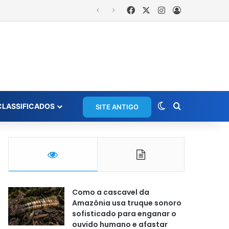
Facebook
X
Instagram
Entrar
Switch skin
Procurar po
CLASSIFICADOS
SITE ANTIGO
Como a cascavel da
Amazônia usa truque sonoro
sofisticado para enganar o
ouvido humano e afastar