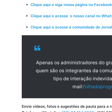
Clique aqui e siga nossa página no Facebook
Clique aqui e acesse o nosso canal no Wha
Clique aqui e acesse a comunidade do Jornal
Apenas os administradores do g
quem são os integrantes da comu
tipo de interação indevid
mail:
folhadoprog
Envie vídeos, fotos e sugestões de pauta para