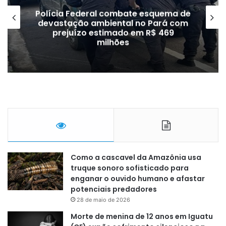
BRASIL
 esquema de
o Pará com
STF retoma julgamento sobr
 R$ 469
de azar nesta quinta-feira; 
Como a cascavel da Amazônia usa
truque sonoro sofisticado para
enganar o ouvido humano e afastar
potenciais predadores
28 de maio de 2026
Morte de menina de 12 anos em Iguatu