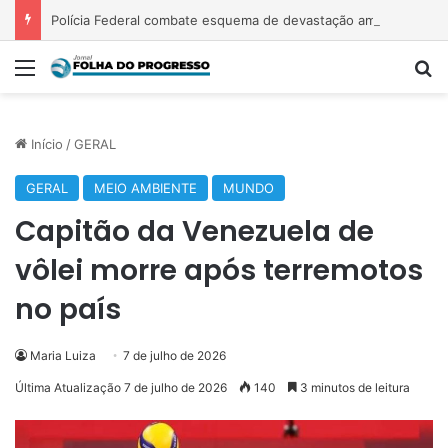
Polícia Federal combate esquema de devastação ambiental no Pará com prejuízo estimado em R$ 469 milhões
Menu
P
Início
/
GERAL
GERAL
MEIO AMBIENTE
MUNDO
Capitão da Venezuela de
vôlei morre após terremotos
no país
Maria Luiza
7 de julho de 2026
Última Atualização 7 de julho de 2026
140
3 minutos de leitura