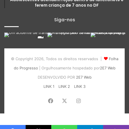
ferem criança de 7 anos no DF
Siga-nos
© Copyright 2026, Todos os direitos reservados |
Folha
do Progresso
| Orgulhosamente hospedado por
2E7 Web
DESENVOLVIDO POR
2E7 Web
LINK 1
LINK 2
LINK 3
Facebook
X
Instagram