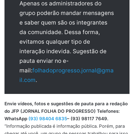
Apenas os administradores do
grupo poderão mandar mensagens
e saber quem são os integrantes
da comunidade. Dessa forma,
evitamos qualquer tipo de
interação indevida. Sugestão de
pauta enviar no e-
mail:
folhadoprogresso.jornal@gma
il.com
.
Envie vídeos, fotos e sugestões de pauta para a redação
do JFP (JORNAL FOLHA DO PROGRESSO) Telefones:
WhatsApp
(93) 98404 6835
– (93) 98117 7649.
“Informação publicada é informação pública. Porém, para
chegar até você, um grupo de pessoas trabalhou para isso.