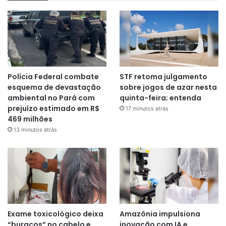
Polícia Federal combate
STF retoma julgamento
esquema de devastação
sobre jogos de azar nesta
ambiental no Pará com
quinta-feira; entenda
prejuízo estimado em R$
17 minutos atrás
469 milhões
13 minutos atrás
Exame toxicológico deixa
Amazônia impulsiona
“buracos” no cabelo e
inovação com IA e