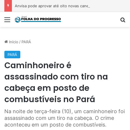
Anvisa pode aprovar até oito novas canetas emagrecedoras até o fim de 2026; saiba quais
Menu
P
Início
/
PARÁ
PARÁ
Caminhoneiro é
assassinado com tiro na
cabeça em posto de
combustíveis no Pará
Na noite de terça-feira (10), um caminhoneiro foi
assassinado com um tiro na cabeça. O crime
aconteceu em um posto de combustíveis.