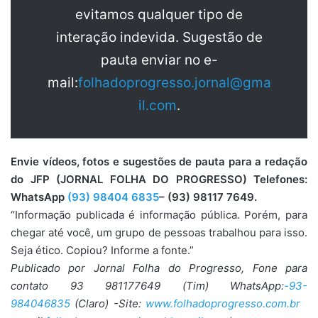
evitamos qualquer tipo de
interação indevida. Sugestão de
pauta enviar no e-
mail:
folhadoprogresso.jornal@gma
il.com
.
Envie vídeos, fotos e sugestões de pauta para a redação
do JFP (JORNAL FOLHA DO PROGRESSO) Telefones:
WhatsApp
(93) 98404 6835
– (93) 98117 7649.
“Informação publicada é informação pública. Porém, para
chegar até você, um grupo de pessoas trabalhou para isso.
Seja ético. Copiou? Informe a fonte.”
Publicado por Jornal Folha do Progresso, Fone para
contato 93 981177649 (Tim) WhatsApp:
-93-
984046835
(Claro) -Site:
www.folhadoprogresso.com.br