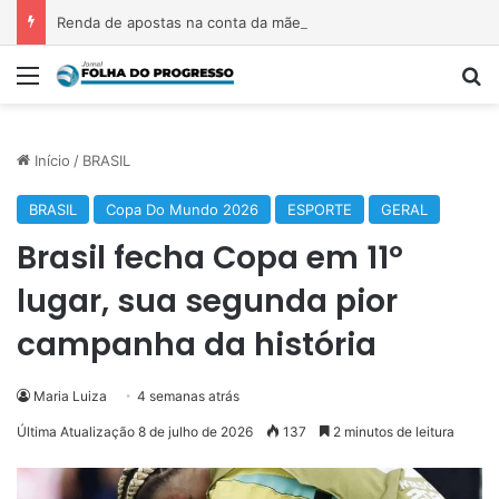
Renda de apostas na conta da mãe faz estudante perder bolsa do Prouni
Menu
P
Início
/
BRASIL
BRASIL
Copa Do Mundo 2026
ESPORTE
GERAL
Brasil fecha Copa em 11º
lugar, sua segunda pior
campanha da história
Maria Luiza
4 semanas atrás
Última Atualização 8 de julho de 2026
137
2 minutos de leitura