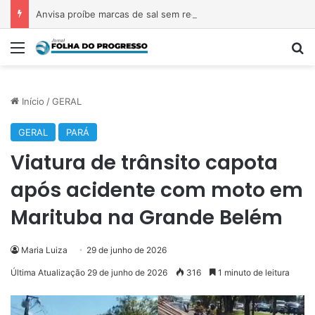
Anvisa proíbe marcas de sal sem registro; veja quais são
Menu
P
Início
/
GERAL
GERAL
PARÁ
Viatura de trânsito capota
após acidente com moto em
Marituba na Grande Belém
Maria Luiza
29 de junho de 2026
Última Atualização 29 de junho de 2026
316
1 minuto de leitura