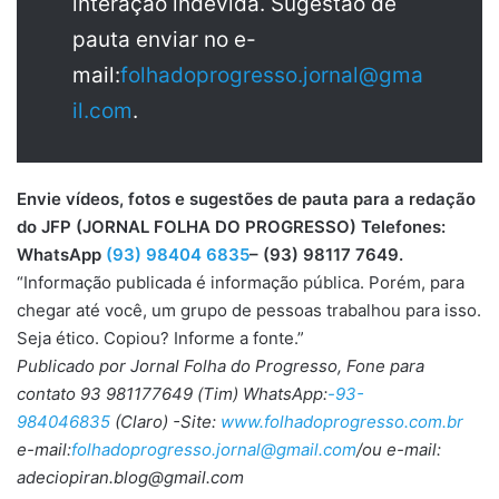
interação indevida. Sugestão de
pauta enviar no e-
mail:
folhadoprogresso.jornal@gma
il.com
.
Envie vídeos, fotos e sugestões de pauta para a redação
do JFP (JORNAL FOLHA DO PROGRESSO) Telefones:
WhatsApp
(93) 98404 6835
– (93) 98117 7649.
“Informação publicada é informação pública. Porém, para
chegar até você, um grupo de pessoas trabalhou para isso.
Seja ético. Copiou? Informe a fonte.”
Publicado por Jornal Folha do Progresso, Fone para
contato 93 981177649 (Tim) WhatsApp:
-93-
984046835
(Claro) -Site:
www.folhadoprogresso.com.br
e-mail:
folhadoprogresso.jornal@gmail.com
/ou e-mail:
adeciopiran.blog@gmail.com