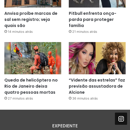
Anvisa proíbe marcas de
Pitbull enfrenta onça-
sal sem registro; veja
parda para proteger
quais são
família
14 minutos atrás
21 minutos atrás
Queda de helicóptero no
“Vidente das estrelas” faz
Rio de Janeiro deixa
previsão assustadora de
quatro pessoas mortas
Alcione
27 minutos atrás
36 minutos atrás
EXPEDIENTE