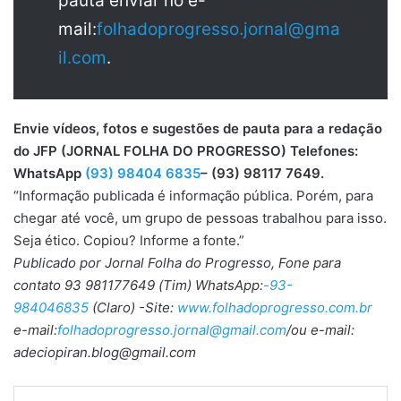
pauta enviar no e-
mail:
folhadoprogresso.jornal@gma
il.com
.
Envie vídeos, fotos e sugestões de pauta para a redação
do JFP (JORNAL FOLHA DO PROGRESSO) Telefones:
WhatsApp
(93) 98404 6835
– (93) 98117 7649.
“Informação publicada é informação pública. Porém, para
chegar até você, um grupo de pessoas trabalhou para isso.
Seja ético. Copiou? Informe a fonte.”
Publicado por Jornal Folha do Progresso, Fone para
contato 93 981177649 (Tim) WhatsApp:
-93-
984046835
(Claro) -Site:
www.folhadoprogresso.com.br
e-mail:
folhadoprogresso.jornal@gmail.com
/ou e-mail:
adeciopiran.blog@gmail.com