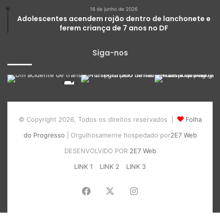
16 de junho de 2026
Adolescentes acendem rojão dentro de lanchonete e
ferem criança de 7 anos no DF
Siga-nos
© Copyright 2026, Todos os direitos reservados |
Folha
do Progresso
| Orgulhosamente hospedado por
2E7 Web
DESENVOLVIDO POR
2E7 Web
LINK 1
LINK 2
LINK 3
Facebook
X
Instagram