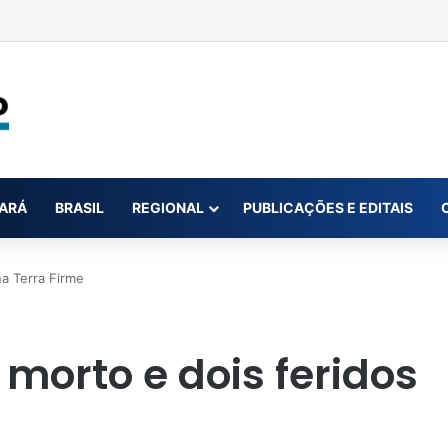
ar até oito novas canetas emagrecedoras até o fim de 2026; saiba qua
ARÁ
BRASIL
REGIONAL
PUBLICAÇÕES E EDITAIS
na Terra Firme
 morto e dois feridos