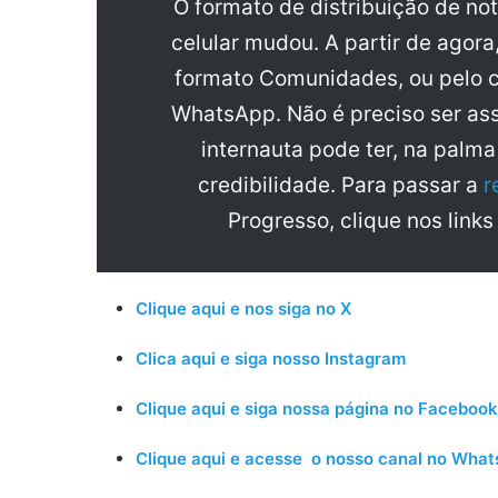
O formato de distribuição de no
celular mudou. A partir de agora
formato Comunidades, ou pelo c
WhatsApp. Não é preciso ser ass
internauta pode ter, na palm
credibilidade. Para passar a
r
Progresso, clique nos links
Clique aqui e nos siga no X
Clica aqui e siga nosso Instagram
Clique aqui e siga nossa página no Facebook
Clique aqui e acesse o nosso canal no Wha