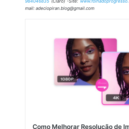
984046835
(Claro) -Site:
www.folhadoprogresso.
mail: adeciopiran.blog@gmail.com