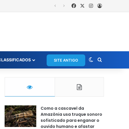
Facebook
X
Instagram
Entrar
is
Switch skin
Procurar po
CLASSIFICADOS
SITE ANTIGO
Como a cascavel da
Amazônia usa truque sonoro
sofisticado para enganar o
ouvido humano e afastar