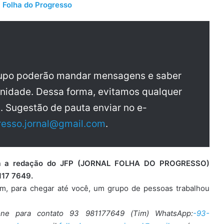
 Folha do Progresso
rupo poderão mandar mensagens e saber
nidade. Dessa forma, evitamos qualquer
a. Sugestão de pauta enviar no e-
resso.jornal@gmail.com
.
para a redação do JFP (JORNAL FOLHA DO PROGRESSO)
117 7649.
ém, para chegar até você, um grupo de pessoas trabalhou
one para contato 93 981177649 (Tim) WhatsApp:
-93-