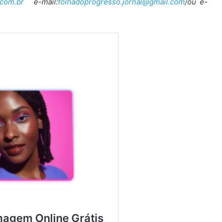
com.br
e-mail:
folhadoprogresso.jornal@gmail.com
/ou e-