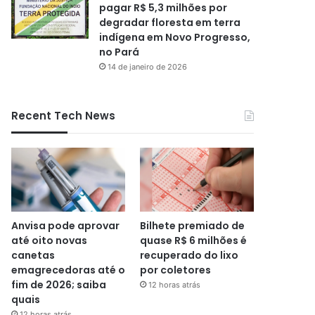
pagar R$ 5,3 milhões por
degradar floresta em terra
indígena em Novo Progresso,
no Pará
14 de janeiro de 2026
Recent Tech News
Anvisa pode aprovar
Bilhete premiado de
até oito novas
quase R$ 6 milhões é
canetas
recuperado do lixo
emagrecedoras até o
por coletores
fim de 2026; saiba
12 horas atrás
quais
12 horas atrás