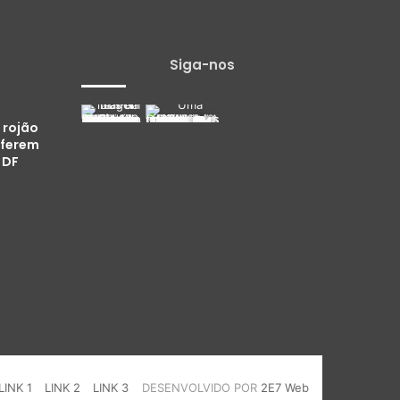
Siga-nos
 rojão
 ferem
 DF
LINK 1
LINK 2
LINK 3
DESENVOLVIDO POR
2E7 Web