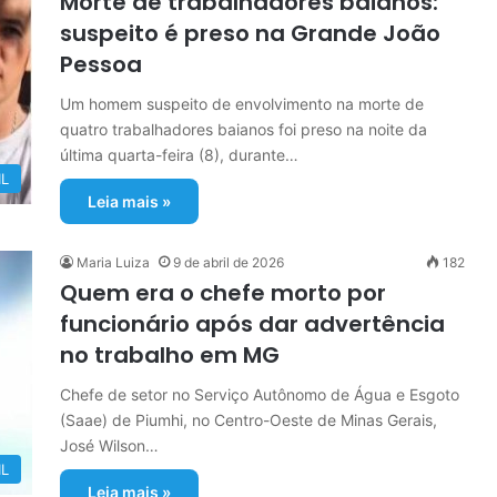
Morte de trabalhadores baianos:
suspeito é preso na Grande João
Pessoa
Um homem suspeito de envolvimento na morte de
quatro trabalhadores baianos foi preso na noite da
última quarta-feira (8), durante…
IL
Leia mais »
Maria Luiza
9 de abril de 2026
182
Quem era o chefe morto por
funcionário após dar advertência
no trabalho em MG
Chefe de setor no Serviço Autônomo de Água e Esgoto
(Saae) de Piumhi, no Centro-Oeste de Minas Gerais,
José Wilson…
IL
Leia mais »