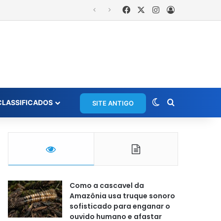
Facebook
X
Instagram
Entrar
Switch skin
Procurar po
CLASSIFICADOS
SITE ANTIGO
Como a cascavel da
Amazônia usa truque sonoro
sofisticado para enganar o
ouvido humano e afastar