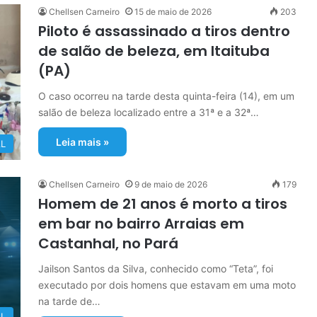
Chellsen Carneiro
15 de maio de 2026
203
Piloto é assassinado a tiros dentro
de salão de beleza, em Itaituba
(PA)
O caso ocorreu na tarde desta quinta-feira (14), em um
salão de beleza localizado entre a 31ª e a 32ª…
Leia mais »
L
Chellsen Carneiro
9 de maio de 2026
179
Homem de 21 anos é morto a tiros
em bar no bairro Arraias em
Castanhal, no Pará
Jailson Santos da Silva, conhecido como “Teta”, foi
executado por dois homens que estavam em uma moto
na tarde de…
L