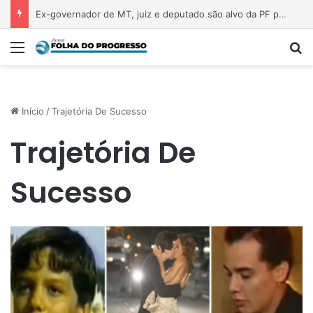
Ex-governador de MT, juiz e deputado são alvo da PF por desvio de R$ 308 mi em acordo com a Oi
Menu
P
Início
/
Trajetória De Sucesso
Trajetória De
Sucesso