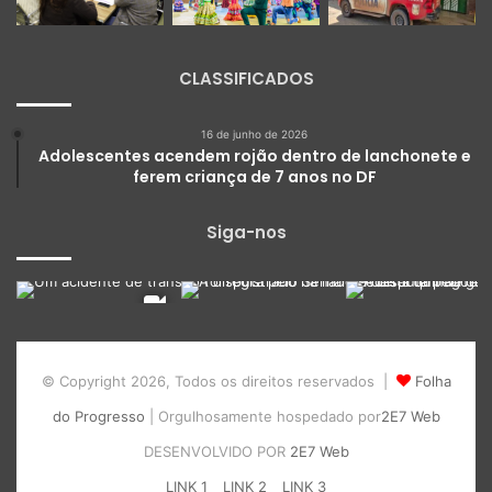
CLASSIFICADOS
16 de junho de 2026
Adolescentes acendem rojão dentro de lanchonete e
ferem criança de 7 anos no DF
Siga-nos
© Copyright 2026, Todos os direitos reservados |
Folha
do Progresso
| Orgulhosamente hospedado por
2E7 Web
DESENVOLVIDO POR
2E7 Web
LINK 1
LINK 2
LINK 3