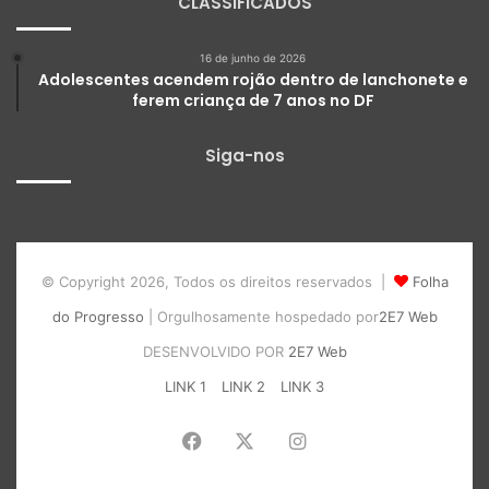
CLASSIFICADOS
16 de junho de 2026
Adolescentes acendem rojão dentro de lanchonete e
ferem criança de 7 anos no DF
Siga-nos
© Copyright 2026, Todos os direitos reservados |
Folha
do Progresso
| Orgulhosamente hospedado por
2E7 Web
DESENVOLVIDO POR
2E7 Web
LINK 1
LINK 2
LINK 3
Facebook
X
Instagram