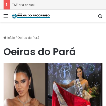
TSE cria conselho para monitorar desinformação e IA nas eleições
Menu
P
Início
/
Oeiras do Pará
Oeiras do Pará