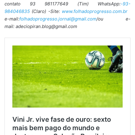
contato 93 981177649 (Tim) WhatsApp:
-93-
984046835
(Claro) -Site:
www.folhadoprogresso.com.br
e-mail:
folhadoprogresso.jornal@gmail.com
/ou e-
mail: adeciopiran.blog@gmail.com