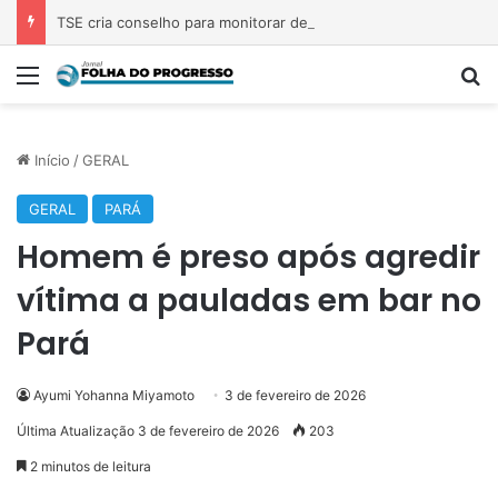
TSE cria conselho para monitorar desinformação e IA nas eleições
Menu
P
Início
/
GERAL
GERAL
PARÁ
Homem é preso após agredir
vítima a pauladas em bar no
Pará
Ayumi Yohanna Miyamoto
3 de fevereiro de 2026
Última Atualização 3 de fevereiro de 2026
203
2 minutos de leitura