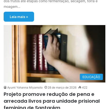
dos frutos até etapas como fermentação, secagem, torra e
moagem…
Leia mais »
EDUCAÇÃO
Ayumi Yohanna Miyamoto
28 de março de 2026
422
Projeto promove redução de pena e
arrecada livros para unidade prisional
feminina de Santarém