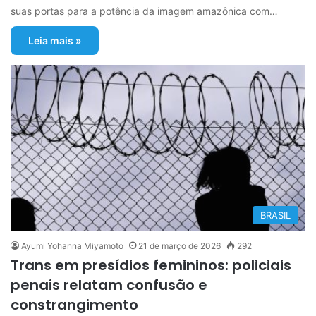
suas portas para a potência da imagem amazônica com…
Leia mais »
BRASIL
Ayumi Yohanna Miyamoto
21 de março de 2026
292
Trans em presídios femininos: policiais
penais relatam confusão e
constrangimento