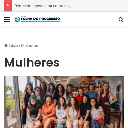
Renda de apostas na conta da mãe faz estudante perder bolsa do Prouni
Menu
P
Início
/
Mulheres
Mulheres