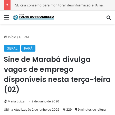
TSE cria conselho para monitorar desinformação e IA nas eleições
Menu
P
Início
/
GERAL
GERAL
PARÁ
Sine de Marabá divulga
vagas de emprego
disponíveis nesta terça-feira
(02)
Maria Luiza
2 de junho de 2026
Última Atualização 2 de junho de 2026
229
9 minutos de leitura