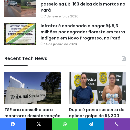
passeio na BR-163 deixa dois mortos no
Pará
7 de fevereiro de 2026
Infrator é condenado a pagar R$ 5,3
milhões por degradar floresta em terra
indígena em Novo Progresso, no Pará
14 de janeiro de 2026
Recent Tech News
TSE cria conselho para
Dupla é presa suspeita de
monitorar desinformação
aplicar golpe de R$ 300
e IA nas eleições
mil em concessionária
9 horas atrás
9 horas atrás