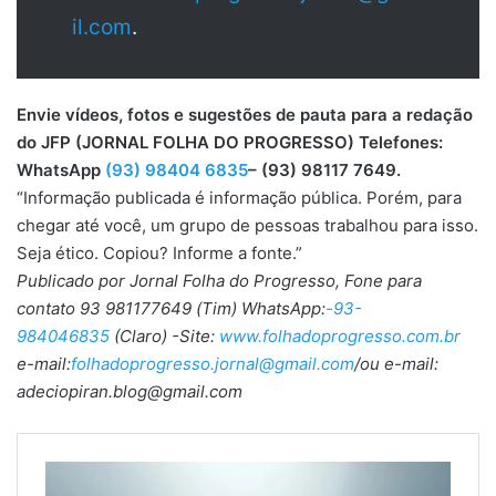
il.com
.
Envie vídeos, fotos e sugestões de pauta para a redação
do JFP (JORNAL FOLHA DO PROGRESSO) Telefones:
WhatsApp
(93) 98404 6835
– (93) 98117 7649.
“Informação publicada é informação pública. Porém, para
chegar até você, um grupo de pessoas trabalhou para isso.
Seja ético. Copiou? Informe a fonte.”
Publicado por Jornal Folha do Progresso, Fone para
contato 93 981177649 (Tim) WhatsApp:
-93-
984046835
(Claro) -Site:
www.folhadoprogresso.com.br
e-mail:
folhadoprogresso.jornal@gmail.com
/ou e-mail:
adeciopiran.blog@gmail.com