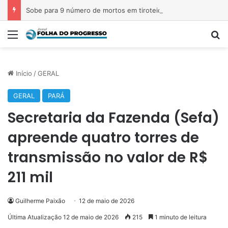
Sobe para 9 número de mortos em tiroteio em escola na Tailândia
Menu
P
Início
/
GERAL
GERAL
PARÁ
Secretaria da Fazenda (Sefa)
apreende quatro torres de
transmissão no valor de R$
211 mil
Guilherme Paixão
12 de maio de 2026
Última Atualização 12 de maio de 2026
215
1 minuto de leitura