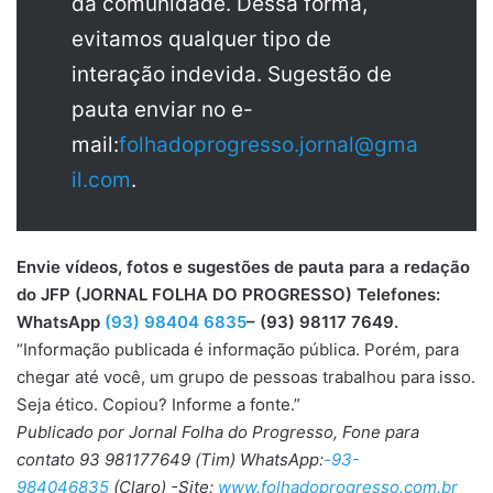
da comunidade. Dessa forma,
evitamos qualquer tipo de
interação indevida. Sugestão de
pauta enviar no e-
mail:
folhadoprogresso.jornal@gma
il.com
.
Envie vídeos, fotos e sugestões de pauta para a redação
do JFP (JORNAL FOLHA DO PROGRESSO) Telefones:
WhatsApp
(93) 98404 6835
– (93) 98117 7649.
“Informação publicada é informação pública. Porém, para
chegar até você, um grupo de pessoas trabalhou para isso.
Seja ético. Copiou? Informe a fonte.”
Publicado por Jornal Folha do Progresso, Fone para
contato 93 981177649 (Tim) WhatsApp:
-93-
984046835
(Claro) -Site:
www.folhadoprogresso.com.br