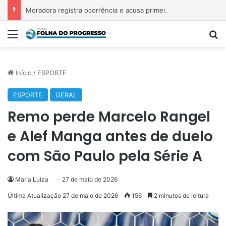
Moradora registra ocorrência e acusa primeira-dama de Nova Ipixuna de comentários vexatórios em grupo de WhatsApp
Menu
P
Início
/
ESPORTE
ESPORTE
GERAL
Remo perde Marcelo Rangel
e Alef Manga antes de duelo
com São Paulo pela Série A
Maria Luiza
27 de maio de 2026
Última Atualização 27 de maio de 2026
156
2 minutos de leitura