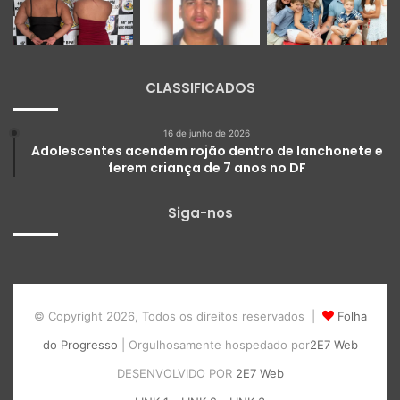
CLASSIFICADOS
16 de junho de 2026
Adolescentes acendem rojão dentro de lanchonete e
ferem criança de 7 anos no DF
Siga-nos
© Copyright 2026, Todos os direitos reservados |
Folha
do Progresso
| Orgulhosamente hospedado por
2E7 Web
DESENVOLVIDO POR
2E7 Web