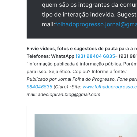
quem são os integrantes da comun
tipo de interação indevida. Sugest
mail:
folhadoprogresso.jornal@gma
Envie vídeos, fotos e sugestões de pauta para
Telefones: WhatsApp
(93) 98404 6835
– (93) 98
“Informação publicada é informação pública. Porém
para isso. Seja ético. Copiou? Informe a fonte.”
Publicado por Jornal Folha do Progresso, Fone pa
984046835
(Claro) -Site:
www.folhadoprogresso.c
mail: adeciopiran.blog@gmail.com