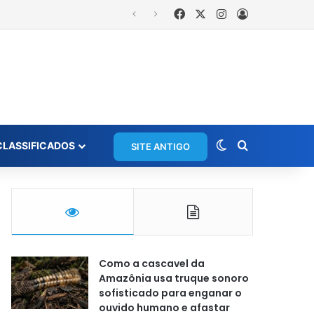
Facebook
X
Instagram
Entrar
Switch skin
Procurar po
CLASSIFICADOS
SITE ANTIGO
Como a cascavel da
Amazônia usa truque sonoro
sofisticado para enganar o
ouvido humano e afastar