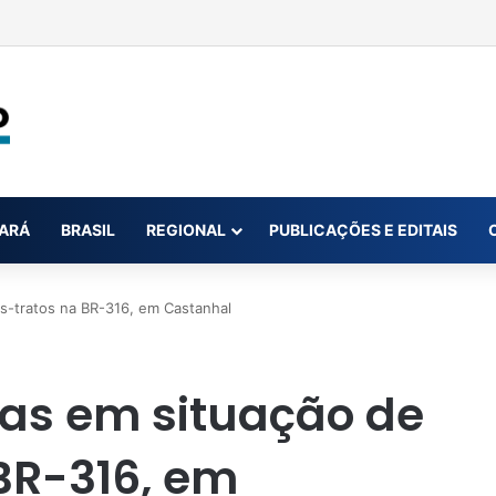
m investigação dos EUA sobre OVNI na Bahia
ARÁ
BRASIL
REGIONAL
PUBLICAÇÕES E EDITAIS
s-tratos na BR-316, em Castanhal
ias em situação de
BR-316, em