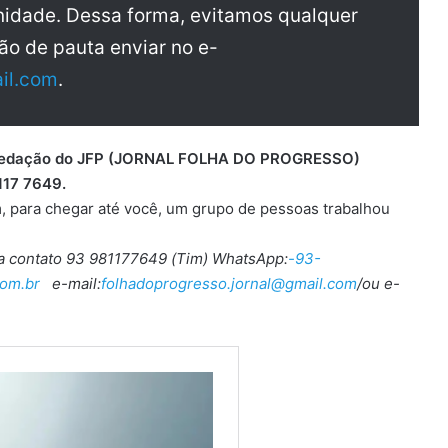
idade. Dessa forma, evitamos qualquer
ão de pauta enviar no e-
il.com
.
 a redação do JFP (JORNAL FOLHA DO PROGRESSO)
117 7649.
, para chegar até você, um grupo de pessoas trabalhou
ra contato 93 981177649 (Tim) WhatsApp:
-93-
om.br
e-mail:
folhadoprogresso.jornal@gmail.com
/ou e-