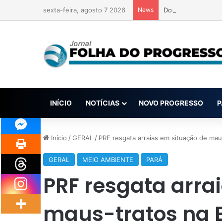
sexta-feira, agosto 7 2026
News
Documentos revela
INÍCIO
NOTÍCIAS
NOVO PROGRESSO
P
Início
/
GERAL
/
PRF resgata arraias em situação de mau
GERAL
MEIO AMBIENTE
PARÁ
PRF resgata arra
maus-tratos na 