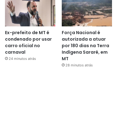
Ex-prefeito de MT é
Força Nacional é
condenado por usar
autorizada a atuar
carro oficial no
por 180 dias na Terra
carnaval
Indígena Sararé, em
MT
24 minutos atrás
28 minutos atrás