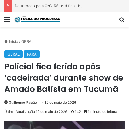
De tornado para 0ºC: RS terá final de semana frio com pouca instabilidade
Menu
P
Início
/
GERAL
GERAL
PARÁ
Policial fica ferido após
‘cadeirada’ durante show de
Amado Batista em Tucumã
Guilherme Paixão
12 de maio de 2026
Última Atualização 12 de maio de 2026
142
1 minuto de leitura