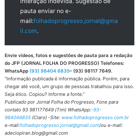
interação indevida. Sugestão de
pauta enviar no e-
mail:
folhadoprogresso.jornal@gma
il.com
.
Envie vídeos, fotos e sugestões de pauta para a redação
do JFP (JORNAL FOLHA DO PROGRESSO) Telefones:
WhatsApp
(93) 98404 6835
– (93) 98117 7649.
“Informação publicada é informação pública. Porém, para
chegar até você, um grupo de pessoas trabalhou para isso.
Seja ético. Copiou? Informe a fonte.”
Publicado por Jornal Folha do Progresso, Fone para
contato 93 981177649 (Tim) WhatsApp:
-93-
984046835
(Claro) -Site:
www.folhadoprogresso.com.br
e-mail:
folhadoprogresso.jornal@gmail.com
/ou e-mail:
adeciopiran.blog@gmail.com