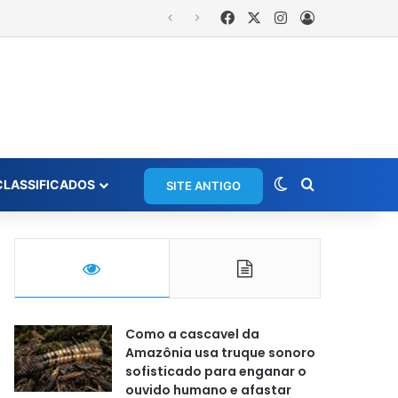
Facebook
X
Instagram
Entrar
Switch skin
Procurar po
CLASSIFICADOS
SITE ANTIGO
Como a cascavel da
Amazônia usa truque sonoro
sofisticado para enganar o
ouvido humano e afastar