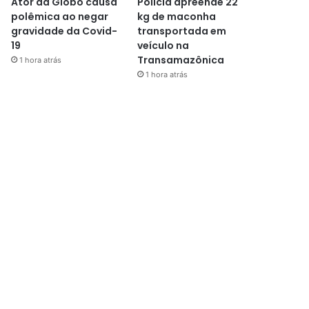
Ator da Globo causa
Polícia apreende 22
polêmica ao negar
kg de maconha
gravidade da Covid-
transportada em
19
veículo na
Transamazônica
1 hora atrás
1 hora atrás