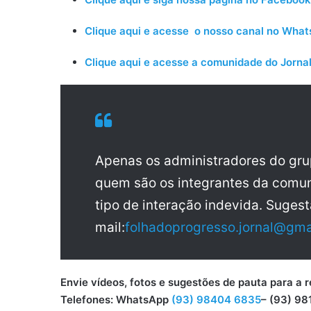
Clique aqui e acesse o nosso canal no Wha
Clique aqui e acesse a comunidade do Jornal
Apenas os administradores do gr
quem são os integrantes da comun
tipo de interação indevida. Sugest
mail:
folhadoprogresso.jornal@gma
Envie vídeos, fotos e sugestões de pauta para
Telefones: WhatsApp
(93) 98404 6835
– (93) 98