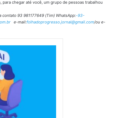
, para chegar até você, um grupo de pessoas trabalhou
ra contato 93 981177649 (Tim) WhatsApp:
-93-
om.br
e-mail:
folhadoprogresso.jornal@gmail.com
/ou e-