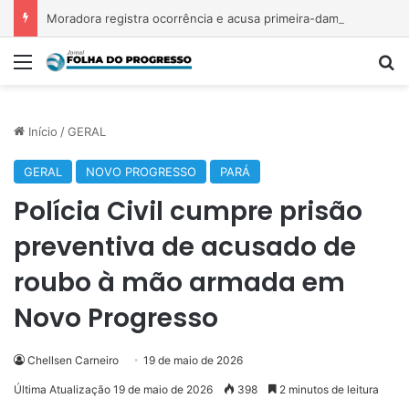
Moradora registra ocorrência e acusa primeira-dama de Nova Ipixuna de comentários vexatórios em grupo de WhatsApp
Menu
P
Início
/
GERAL
GERAL
NOVO PROGRESSO
PARÁ
Polícia Civil cumpre prisão
preventiva de acusado de
roubo à mão armada em
Novo Progresso
Chellsen Carneiro
19 de maio de 2026
Última Atualização 19 de maio de 2026
398
2 minutos de leitura