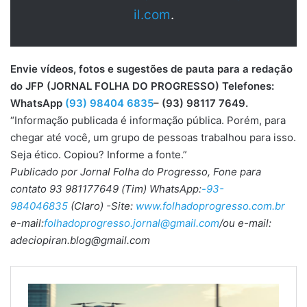
il.com
.
Envie vídeos, fotos e sugestões de pauta para a redação
do JFP (JORNAL FOLHA DO PROGRESSO) Telefones:
WhatsApp
(93) 98404 6835
– (93) 98117 7649.
“Informação publicada é informação pública. Porém, para
chegar até você, um grupo de pessoas trabalhou para isso.
Seja ético. Copiou? Informe a fonte.”
Publicado por Jornal Folha do Progresso, Fone para
contato 93 981177649 (Tim) WhatsApp:
-93-
984046835
(Claro) -Site:
www.folhadoprogresso.com.br
e-mail:
folhadoprogresso.jornal@gmail.com
/ou e-mail:
adeciopiran.blog@gmail.com