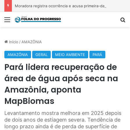
Moradora registra ocorrência e acusa primeira-dama de Nova Ipixuna de comentários vexatórios em grupo de WhatsApp
Menu
P
Início
/
AMAZÔNIA
AMAZÔNIA
GERAL
MEIO AMBIENTE
PARÁ
Pará lidera recuperação de
área de água após seca na
Amazônia, aponta
MapBiomas
Levantamento mostra melhora em 2025 depois
de dois anos de estiagem severa. Tendência de
longo prazo ainda é de perda de superfície de