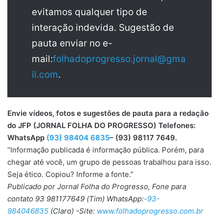
evitamos qualquer tipo de
interação indevida. Sugestão de
pauta enviar no e-
mail:
folhadoprogresso.jornal@gma
il.com
.
Envie vídeos, fotos e sugestões de pauta para a redação
do JFP (JORNAL FOLHA DO PROGRESSO) Telefones:
WhatsApp
(93) 98404 6835
– (93) 98117 7649.
“Informação publicada é informação pública. Porém, para
chegar até você, um grupo de pessoas trabalhou para isso.
Seja ético. Copiou? Informe a fonte.”
Publicado por Jornal Folha do Progresso, Fone para
contato 93 981177649 (Tim) WhatsApp:
-93-
984046835
(Claro) -Site:
www.folhadoprogresso.com.br