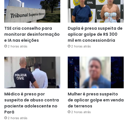
TSE cria conselho para
Dupla é presa suspeita de
monitorar desinformação
aplicar golpe de R$ 300
e IA nas eleições
mil em concessionária
2 horas atrás
2 horas atrás
Médico é preso por
Mulher é presa suspeito
suspeita de abuso contra
de aplicar golpe em venda
paciente adolescente no
de terrenos
Pará
2 horas atrás
2 horas atrás