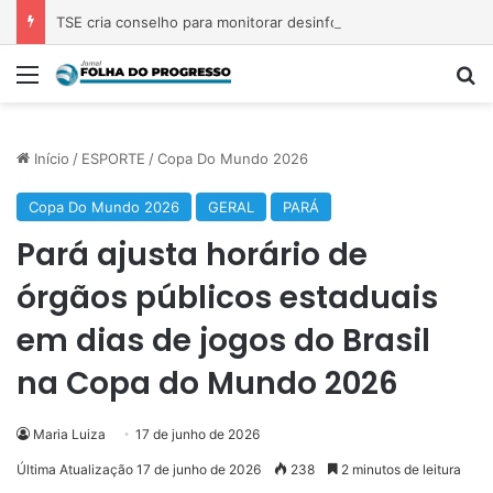
TSE cria conselho para monitorar desinformação e IA nas eleições
Menu
P
Início
/
ESPORTE
/
Copa Do Mundo 2026
Copa Do Mundo 2026
GERAL
PARÁ
Pará ajusta horário de
órgãos públicos estaduais
em dias de jogos do Brasil
na Copa do Mundo 2026
Maria Luiza
17 de junho de 2026
Última Atualização 17 de junho de 2026
238
2 minutos de leitura