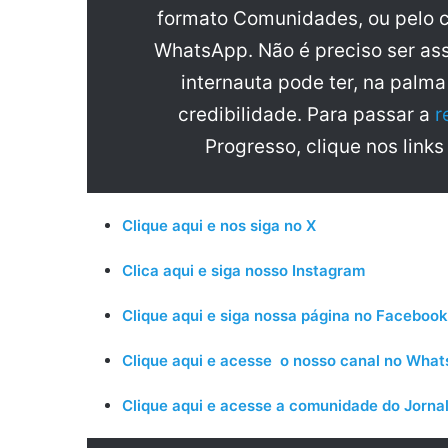
formato Comunidades, ou pelo c
WhatsApp. Não é preciso ser ass
internauta pode ter, na palm
credibilidade. Para passar a
r
Progresso, clique nos links
Clique aqui e nos siga no X
Clica aqui e siga nosso Instagram
Clique aqui e siga nossa página no Facebook
Clique aqui e acesse o nosso canal no Wha
Clique aqui e acesse a comunidade do Jornal