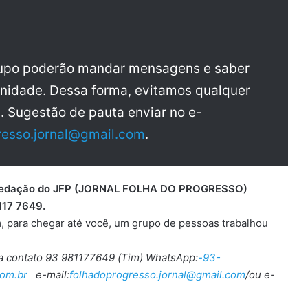
rupo poderão mandar mensagens e saber
nidade. Dessa forma, evitamos qualquer
a. Sugestão de pauta enviar no e-
resso.jornal@gmail.com
.
 a redação do JFP (JORNAL FOLHA DO PROGRESSO)
117 7649.
, para chegar até você, um grupo de pessoas trabalhou
ra contato 93 981177649 (Tim) WhatsApp:
-93-
om.br
e-mail:
folhadoprogresso.jornal@gmail.com
/ou e-