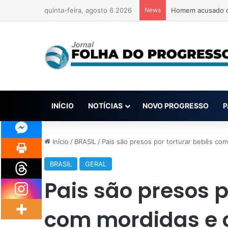
quinta-feira, agosto 6 2026
News
Homem acusado de
INÍCIO
NOTÍCIAS
NOVO PROGRESSO
P
Início
/
BRASIL
/
Pais são presos por torturar bebês com
BRASIL
GERAL
Pais são presos p
com mordidas e c