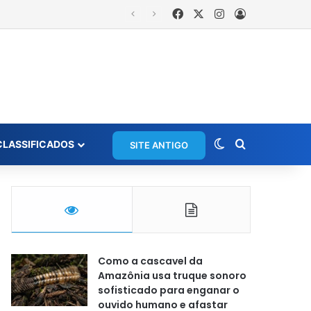
Facebook
X
Instagram
Entrar
 anos foragido
Switch skin
Procurar po
CLASSIFICADOS
SITE ANTIGO
Como a cascavel da
Amazônia usa truque sonoro
sofisticado para enganar o
ouvido humano e afastar