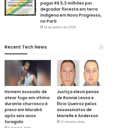
pagar R$ 5,3 milhões por
degradar floresta em terra
indígena em Novo Progresso,
no Pará
14 de janeiro de 2026
Recent Tech News
Homem acusado de
Justiça eleva penas
atear fogo em vítima
de Ronnie Lessa e
durante churrasco é
Élcio Queiroz pelos
preso em Marabá
assassinatos de
após seis anos
Marielle e Anderson
foragido
12 minutos atrás
5 minutos atrás