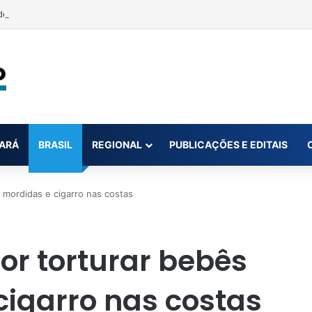
 atear fogo em vítima durante churrasco é preso em Marabá após seis
ARÁ
BRASIL
REGIONAL
PUBLICAÇÕES E EDITAIS
 mordidas e cigarro nas costas
or torturar bebês
igarro nas costas