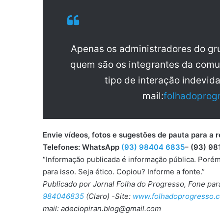
Apenas os administradores do g
quem são os integrantes da comu
tipo de interação indevid
mail:
folhadoprog
Envie vídeos, fotos e sugestões de pauta para
Telefones: WhatsApp
(93) 98404 6835
– (93) 98
“Informação publicada é informação pública. Porém
para isso. Seja ético. Copiou? Informe a fonte.”
Publicado por Jornal Folha do Progresso, Fone pa
984046835
(Claro) -Site:
www.folhadoprogresso.c
mail: adeciopiran.blog@gmail.com