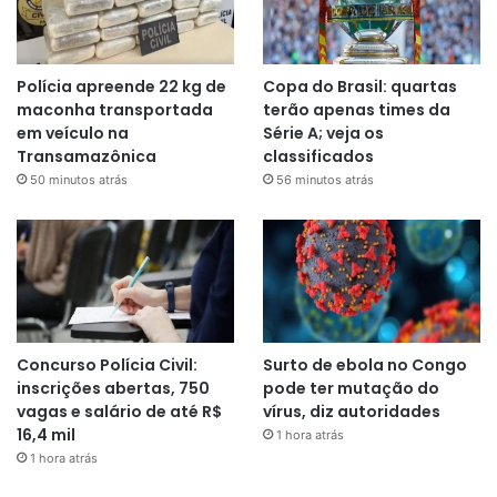
Polícia apreende 22 kg de
Copa do Brasil: quartas
maconha transportada
terão apenas times da
em veículo na
Série A; veja os
Transamazônica
classificados
50 minutos atrás
56 minutos atrás
Concurso Polícia Civil:
Surto de ebola no Congo
inscrições abertas, 750
pode ter mutação do
vagas e salário de até R$
vírus, diz autoridades
16,4 mil
1 hora atrás
1 hora atrás