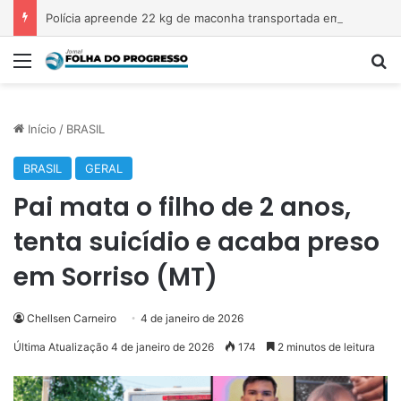
Polícia apreende 22 kg de maconha transportada em veículo na Transamazônica
Menu
Pr
Início
/
BRASIL
BRASIL
GERAL
Pai mata o filho de 2 anos,
tenta suicídio e acaba preso
em Sorriso (MT)
Chellsen Carneiro
4 de janeiro de 2026
Última Atualização 4 de janeiro de 2026
174
2 minutos de leitura