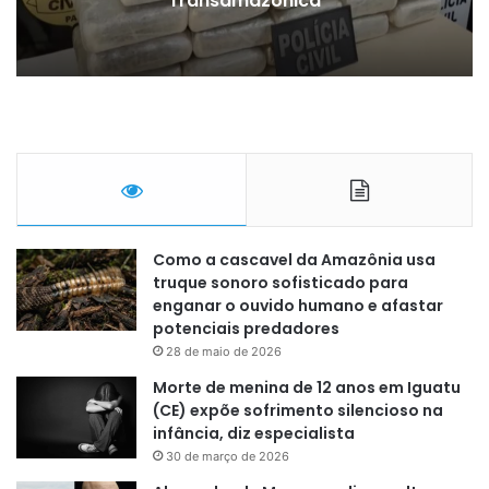
ica
classificados
Como a cascavel da Amazônia usa
truque sonoro sofisticado para
enganar o ouvido humano e afastar
potenciais predadores
28 de maio de 2026
Morte de menina de 12 anos em Iguatu
(CE) expõe sofrimento silencioso na
infância, diz especialista
30 de março de 2026