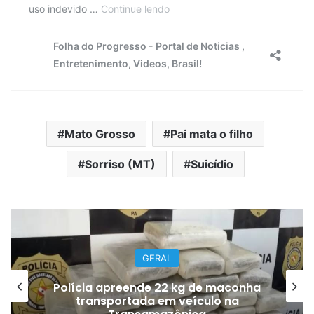
Mato Grosso
Pai mata o filho
Sorriso (MT)
Suicídio
ESPORTE
kg de maconha
Copa do Brasil: quarta
eículo na
apenas times da Série A;