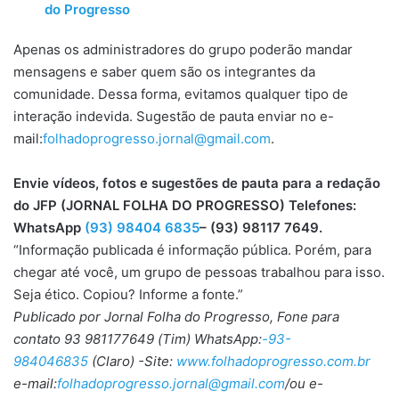
do Progresso
Apenas os administradores do grupo poderão mandar
mensagens e saber quem são os integrantes da
comunidade. Dessa forma, evitamos qualquer tipo de
interação indevida. Sugestão de pauta enviar no e-
mail:
folhadoprogresso.jornal@gmail.com
.
Envie vídeos, fotos e sugestões de pauta para a redação
do JFP (JORNAL FOLHA DO PROGRESSO) Telefones:
WhatsApp
(93) 98404 6835
– (93) 98117 7649.
“Informação publicada é informação pública. Porém, para
chegar até você, um grupo de pessoas trabalhou para isso.
Seja ético. Copiou? Informe a fonte.”
Publicado por Jornal Folha do Progresso, Fone para
contato 93 981177649 (Tim) WhatsApp:
-93-
984046835
(Claro) -Site:
www.folhadoprogresso.com.br
e-mail:
folhadoprogresso.jornal@gmail.com
/ou e-