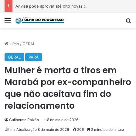
Anvisa pode aprovar até oito novas canetas emagrecedoras até o fim de 2026; saiba quais
Menu
P
Início
/
GERAL
GERAL
PARÁ
Mulher é morta a tiros em
Marabá por ex-companheiro
que não aceitava fim do
relacionamento
Guilherme Paixão
8 de maio de 2026
Última Atualização 8 de maio de 2026
206
2 minutos de leitura