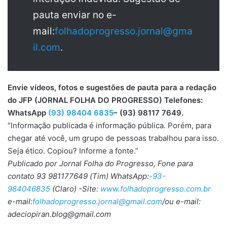
pauta enviar no e-
mail:
folhadoprogresso.jornal@gma
il.com
.
Envie vídeos, fotos e sugestões de pauta para a redação
do JFP (JORNAL FOLHA DO PROGRESSO) Telefones:
WhatsApp
(93) 98404 6835
– (93) 98117 7649.
“Informação publicada é informação pública. Porém, para
chegar até você, um grupo de pessoas trabalhou para isso.
Seja ético. Copiou? Informe a fonte.”
Publicado por Jornal Folha do Progresso, Fone para
contato 93 981177649 (Tim) WhatsApp:
-93-
984046835
(Claro) -Site:
www.folhadoprogresso.com.br
e-mail:
folhadoprogresso.jornal@gmail.com
/ou e-mail:
adeciopiran.blog@gmail.com