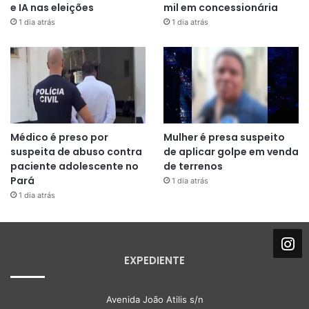
e IA nas eleições
mil em concessionária
1 dia atrás
1 dia atrás
Médico é preso por
Mulher é presa suspeito
suspeita de abuso contra
de aplicar golpe em venda
paciente adolescente no
de terrenos
Pará
1 dia atrás
1 dia atrás
EXPEDIENTE
Avenida João Atilis s/n